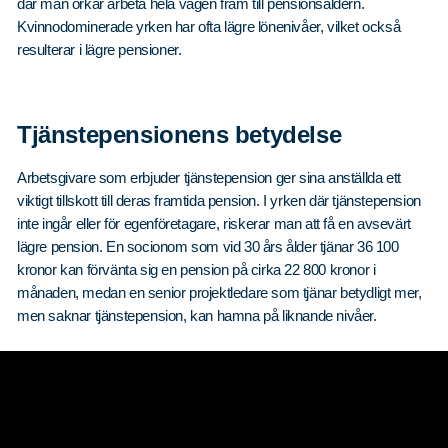
där man orkar arbeta hela vägen fram till pensionsåldern.
Kvinnodominerade yrken har ofta lägre lönenivåer, vilket också
resulterar i lägre pensioner.
Tjänstepensionens betydelse
Arbetsgivare som erbjuder tjänstepension ger sina anställda ett
viktigt tillskott till deras framtida pension. I yrken där tjänstepension
inte ingår eller för egenföretagare, riskerar man att få en avsevärt
lägre pension. En socionom som vid 30 års ålder tjänar 36 100
kronor kan förvänta sig en pension på cirka 22 800 kronor i
månaden, medan en senior projektledare som tjänar betydligt mer,
men saknar tjänstepension, kan hamna på liknande nivåer.