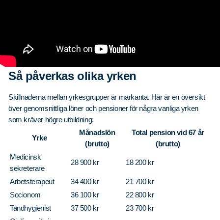
Så påverkas olika yrken
Skillnaderna mellan yrkesgrupper är markanta. Här är en översikt
över genomsnittliga löner och pensioner för några vanliga yrken
som kräver högre utbildning:
Månadslön
Total pension vid 67 år
Yrke
(brutto)
(brutto)
Medicinsk
28 900 kr
18 200 kr
sekreterare
Arbetsterapeut
34 400 kr
21 700 kr
Socionom
36 100 kr
22 800 kr
Tandhygienist
37 500 kr
23 700 kr