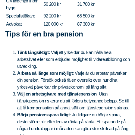
Civilingenjör inom
50 200 kr
31 700 kr
bygg
Specialistläkare
92 200 kr
65 500 kr
Advokat
120 000 kr
87 300 kr
Tips för en bra pension
Tänk långsiktigt
: Välj ett yrke där du kan hålla hela
arbetslivet eller som erbjuder möjlighet till vidareutbildning och
utveckling.
Arbeta så länge som möjligt
: Varje år du arbetar påverkar
din pension. Försök också få en översikt över hur dina
yrkesval påverkar din privatekonomi på lång sikt.
Välj en arbetsgivare med tjänstepension
: Utan
tjänstepension riskerar du att förlora betydande belopp. Se till
att få kompensation på annat sätt om tjänstepension saknas.
Börja pensionsspara tidigt
: Ju tidigare du börjar spara,
desto större blir effekten av ränta-på-ränta. Ett sparande på
några hundralappar i månaden kan göra stor skillnad på lång