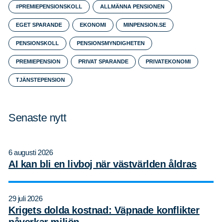
#PREMIEPENSIONSKOLL
ALLMÄNNA PENSIONEN
EGET SPARANDE
EKONOMI
MINPENSION.SE
PENSIONSKOLL
PENSIONSMYNDIGHETEN
PREMIEPENSION
PRIVAT SPARANDE
PRIVATEKONOMI
TJÄNSTEPENSION
Senaste nytt
6 augusti 2026
AI kan bli en livboj när västvärlden åldras
29 juli 2026
Krigets dolda kostnad: Väpnade konflikter
påverkar miljön