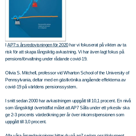
Våra dokument
Om Cookies
Policy om personuppgifter
I
AP7:s årsredovisningen för 2020
har vi fokuserat på vikten av ta
risk för att skapa långsiktig avkastning. Vi har även lagt fokus på
pensionsförvaltning under rådande covid-19.
Olivia S. Mitchell, professor vid Wharton School of the University of
Pennsylvania, deltar med en gästkrönika angående effekterna av
covid-19 på världens pensionssystem.
I snitt sedan 2000 har avkastningen uppgått till 10,1 procent. En nivå
som långsiktigt överträffat målet att AP7 Såfa under ett yrkesliv ska
ge 2-3 procents värdeökning per år över inkomstpensionen som
uppgått till 3,0 procent.
Alla våra årsredovisningar hittar du på ap7.se/om oss/dokument