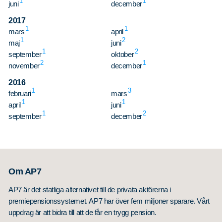
1
1
juni
december
2017
1
1
mars
april
1
2
maj
juni
1
2
september
oktober
2
1
november
december
2016
1
3
februari
mars
1
1
april
juni
1
2
september
december
Om AP7
AP7 är det statliga alternativet till de privata aktörerna i
premiepensionssystemet. AP7 har över fem miljoner sparare. Vårt
uppdrag är att bidra till att de får en trygg pension.