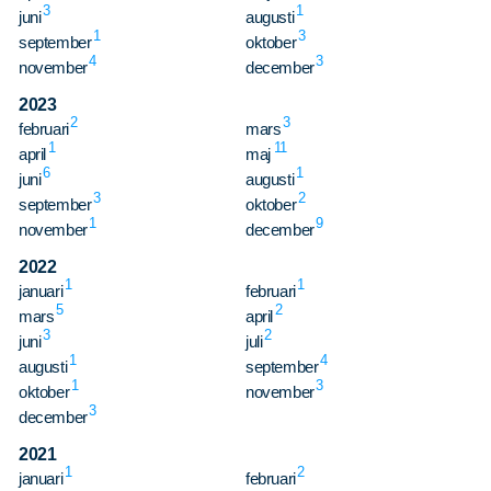
3
1
juni
augusti
1
3
september
oktober
4
3
november
december
2023
2
3
februari
mars
1
11
april
maj
6
1
juni
augusti
3
2
september
oktober
1
9
november
december
2022
1
1
januari
februari
5
2
mars
april
3
2
juni
juli
1
4
augusti
september
1
3
oktober
november
3
december
2021
1
2
januari
februari