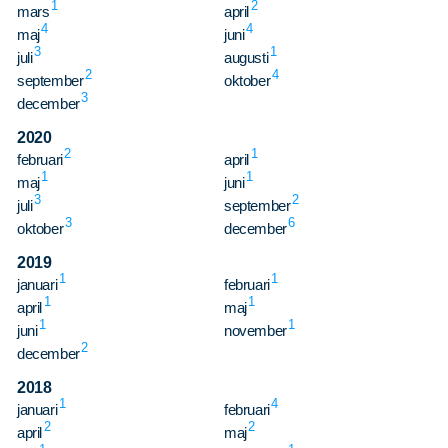
1
2
mars
april
4
4
maj
juni
3
1
juli
augusti
2
4
september
oktober
3
december
2020
2
1
februari
april
1
1
maj
juni
3
2
juli
september
3
6
oktober
december
2019
1
1
januari
februari
1
1
april
maj
1
1
juni
november
2
december
2018
1
4
januari
februari
2
2
april
maj