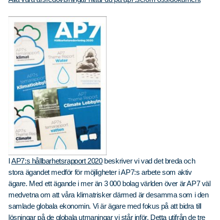
I
AP7:s hållbarhetsrapport 2020
beskriver vi vad det breda och
stora ägandet medför för möjligheter i AP7:s arbete som aktiv
ägare. Med ett ägande i mer än 3 000 bolag världen över är AP7 väl
medvetna om att våra klimatrisker därmed är desamma som i den
samlade globala ekonomin. Vi är ägare med fokus på att bidra till
lösningar på de globala utmaningar vi står inför. Detta utifrån de tre