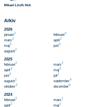
Mikael Lindh Hok
Arkiv
2026
2
4
januari
februari
Sök
Sök på sidan:
2
2
mars
april
efter:
5
4
maj
juni
2
augusti
2025
2
2
februari
mars
4
2
april
maj
3
1
juni
juli
1
4
augusti
september
3
6
oktober
december
2024
2
1
februari
mars
2
1
april
maj