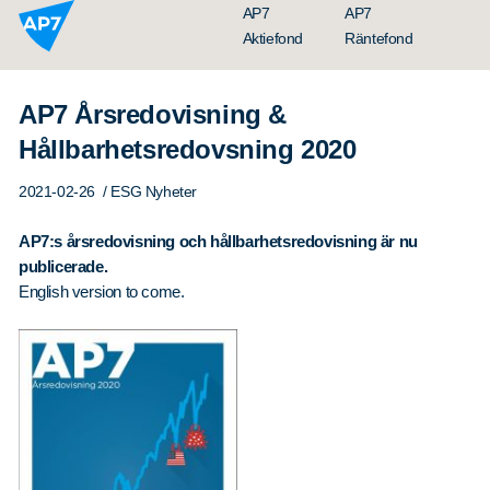
Hoppa till innehållet
AP7
AP7
Aktiefond
Räntefond
AP7 Årsredovisning &
Hållbarhetsredovsning 2020
2021-02-26
/ ESG Nyheter
AP7:s årsredovisning och hållbarhetsredovisning är nu
publicerade.
English version to come.
Organisation
Styrelse
Ledning
Årsredovisningar
Nyheter