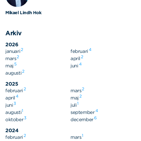
Mikael Lindh Hok
Arkiv
2026
2
4
januari
februari
2
2
mars
april
5
4
maj
juni
2
augusti
2025
2
2
februari
mars
4
2
april
maj
3
1
juni
juli
1
4
augusti
september
3
6
oktober
december
2024
2
1
februari
mars