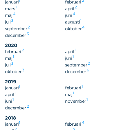
1
2
januari
februari
1
2
mars
april
4
4
maj
juni
3
1
juli
augusti
2
4
september
oktober
3
december
2020
2
1
februari
april
1
1
maj
juni
3
2
juli
september
3
6
oktober
december
2019
1
1
januari
februari
1
1
april
maj
1
1
juni
november
2
december
2018
1
4
januari
februari
2
2