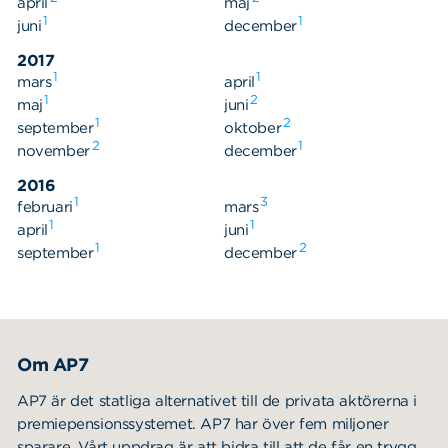
april
maj
1
1
juni
december
2017
1
1
mars
april
1
2
maj
juni
1
2
september
oktober
2
1
november
december
2016
1
3
februari
mars
1
1
april
juni
1
2
september
december
Om AP7
AP7 är det statliga alternativet till de privata aktörerna i
premiepensionssystemet. AP7 har över fem miljoner
sparare. Vårt uppdrag är att bidra till att de får en trygg