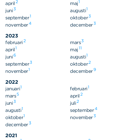
2
1
april
maj
3
1
juni
augusti
1
3
september
oktober
4
3
november
december
2023
2
3
februari
mars
1
11
april
maj
6
1
juni
augusti
3
2
september
oktober
1
9
november
december
2022
1
1
januari
februari
5
2
mars
april
3
2
juni
juli
1
4
augusti
september
1
3
oktober
november
3
december
2021