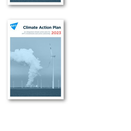
Sök
Sök på sidan:
efter: