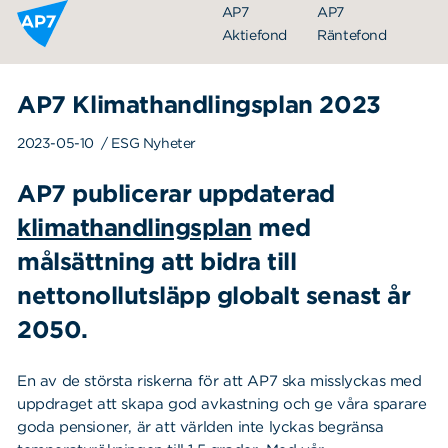
Hoppa till innehållet
AP7
AP7
Aktiefond
Räntefond
AP7 Klimathandlingsplan 2023
2023-05-10
/ ESG Nyheter
AP7 publicerar uppdaterad
klimathandlingsplan
med
målsättning att bidra till
Organisation
nettonollutsläpp globalt senast år
Styrelse
2050.
Ledning
Årsredovisningar
En av de största riskerna för att AP7 ska misslyckas med
uppdraget att skapa god avkastning och ge våra sparare
Nyheter
goda pensioner, är att världen inte lyckas begränsa