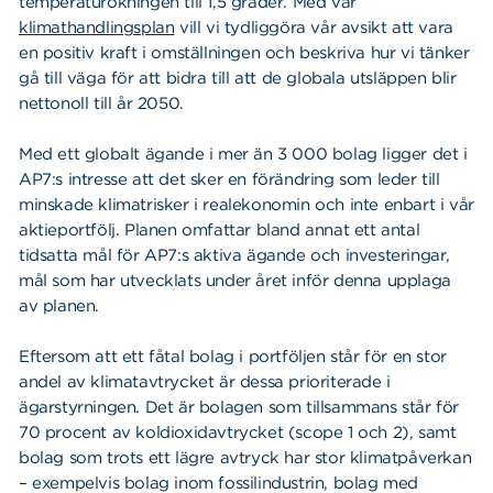
Våra dokument
temperaturökningen till 1,5 grader. Med vår
klimathandlingsplan
vill vi tydliggöra vår avsikt att vara
Om Cookies
en positiv kraft i omställningen och beskriva hur vi tänker
gå till väga för att bidra till att de globala utsläppen blir
Policy om personuppgifter
nettonoll till år 2050.
Med ett globalt ägande i mer än 3 000 bolag ligger det i
AP7:s intresse att det sker en förändring som leder till
minskade klimatrisker i realekonomin och inte enbart i vår
aktieportfölj. Planen omfattar bland annat ett antal
tidsatta mål för AP7:s aktiva ägande och investeringar,
mål som har utvecklats under året inför denna upplaga
av planen.
Eftersom att ett fåtal bolag i portföljen står för en stor
andel av klimatavtrycket är dessa prioriterade i
ägarstyrningen. Det är bolagen som tillsammans står för
70 procent av koldioxidavtrycket (scope 1 och 2), samt
bolag som trots ett lägre avtryck har stor klimatpåverkan
– exempelvis bolag inom fossilindustrin, bolag med