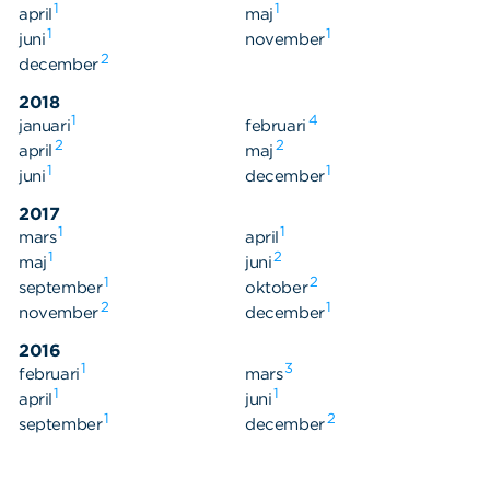
1
1
april
maj
1
1
juni
november
2
december
2018
1
4
januari
februari
2
2
april
maj
1
1
juni
december
2017
1
1
mars
april
1
2
maj
juni
1
2
september
oktober
2
1
november
december
2016
1
3
februari
mars
1
1
april
juni
1
2
september
december