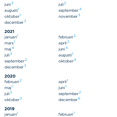
3
2
juni
juli
1
4
augusti
september
1
3
oktober
november
3
december
2021
1
2
januari
februari
1
2
mars
april
4
4
maj
juni
3
1
juli
augusti
2
4
september
oktober
3
december
2020
2
1
februari
april
1
1
maj
juni
3
2
juli
september
3
6
oktober
december
2019
1
1
januari
februari