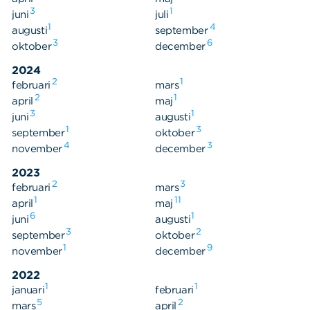
3
1
juni
juli
1
4
augusti
september
3
6
oktober
december
2024
2
1
februari
mars
2
1
april
maj
3
1
juni
augusti
1
3
september
oktober
4
3
november
december
2023
2
3
februari
mars
1
11
april
maj
6
1
juni
augusti
3
2
september
oktober
1
9
november
december
2022
1
1
januari
februari
5
2
mars
april