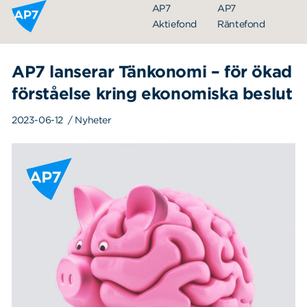
Hoppa till innehållet
AP7
AP7
Aktiefond
Räntefond
AP7 lanserar Tänkonomi – för ökad
förståelse kring ekonomiska beslut
2023-06-12
/ Nyheter
Organisation
Styrelse
Ledning
Årsredovisningar
Nyheter