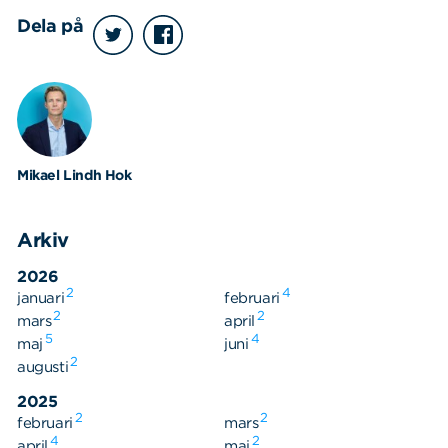
Dela på
Mikael Lindh Hok
Arkiv
Sök
Sök på sidan:
efter:
2026
2
4
januari
februari
2
2
mars
april
5
4
maj
juni
2
augusti
2025
2
2
februari
mars
4
2
april
maj