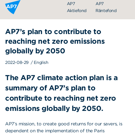
Hoppa till innehållet
AP7
AP7
Aktiefond
Räntefond
AP7’s plan to contribute to
reaching net zero emissions
globally by 2050
2022-08-29
/ English
The AP7 climate action plan is a
Organisation
summary of AP7’s plan to
Styrelse
contribute to reaching net zero
Ledning
emissions globally by 2050.
Årsredovisningar
AP7’s mission, to create good returns for our savers, is
Nyheter
dependent on the implementation of the Paris