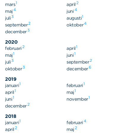
1
2
mars
april
4
4
maj
juni
3
1
juli
augusti
2
4
september
oktober
3
december
2020
2
1
februari
april
1
1
maj
juni
3
2
juli
september
3
6
oktober
december
2019
1
1
januari
februari
1
1
april
maj
1
1
juni
november
2
december
2018
1
4
januari
februari
2
2
april
maj