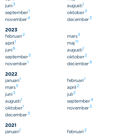
3
1
juni
augusti
1
3
september
oktober
4
3
november
december
2023
2
3
februari
mars
1
11
april
maj
6
1
juni
augusti
3
2
september
oktober
1
9
november
december
2022
1
1
januari
februari
5
2
mars
april
3
2
juni
juli
1
4
augusti
september
1
3
oktober
november
3
december
2021
1
2
januari
februari