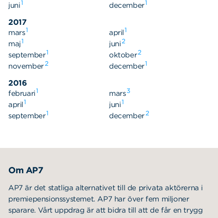
1
1
juni
december
2017
1
1
mars
april
1
2
maj
juni
1
2
september
oktober
2
1
november
december
2016
1
3
februari
mars
1
1
april
juni
1
2
september
december
Om AP7
AP7 är det statliga alternativet till de privata aktörerna i
premiepensionssystemet. AP7 har över fem miljoner
sparare. Vårt uppdrag är att bidra till att de får en trygg