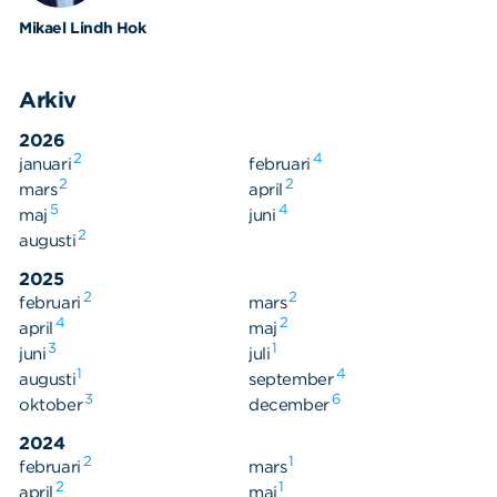
Mikael Lindh Hok
Arkiv
2026
2
4
januari
februari
2
2
mars
april
Sök
Sök på sidan:
5
4
maj
juni
efter:
2
augusti
2025
2
2
februari
mars
4
2
april
maj
3
1
juni
juli
1
4
augusti
september
3
6
oktober
december
2024
2
1
februari
mars
2
1
april
maj