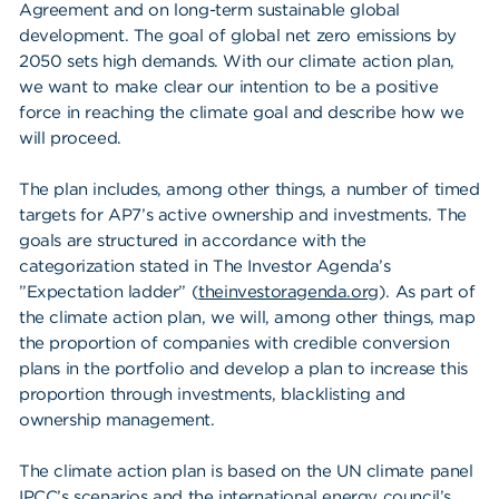
Våra dokument
Agreement and on long-term sustainable global
development. The goal of global net zero emissions by
Om Cookies
2050 sets high demands. With our climate action plan,
Policy om personuppgifter
we want to make clear our intention to be a positive
force in reaching the climate goal and describe how we
will proceed.
The plan includes, among other things, a number of timed
targets for AP7’s active ownership and investments. The
goals are structured in accordance with the
categorization stated in The Investor Agenda’s
”Expectation ladder” (
theinvestoragenda.org
). As part of
the climate action plan, we will, among other things, map
the proportion of companies with credible conversion
plans in the portfolio and develop a plan to increase this
proportion through investments, blacklisting and
ownership management.
The climate action plan is based on the UN climate panel
IPCC’s scenarios and the international energy council’s