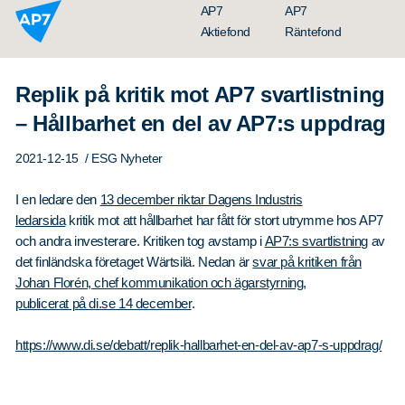
Hoppa till innehållet
AP7
AP7
Aktiefond
Räntefond
Replik på kritik mot AP7 svartlistning
– Hållbarhet en del av AP7:s uppdrag
2021-12-15
/ ESG Nyheter
I en ledare den
13 december riktar Dagens Industris
ledarsida
kritik mot att hållbarhet har fått för stort utrymme hos AP7
och andra investerare. Kritiken tog avstamp i
AP7:s svartlistning
av
Organisation
det finländska företaget Wärtsilä. Nedan är
svar på kritiken från
Styrelse
Johan Florén, chef kommunikation och ägarstyrning,
publicerat på di.se 14 december
.
Ledning
Årsredovisningar
https://www.di.se/debatt/replik-hallbarhet-en-del-av-ap7-s-uppdrag/
Nyheter