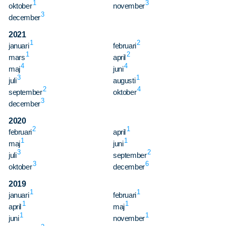
1
3
oktober
november
3
december
2021
1
2
januari
februari
1
2
mars
april
4
4
maj
juni
3
1
juli
augusti
2
4
september
oktober
3
december
2020
2
1
februari
april
1
1
maj
juni
3
2
juli
september
3
6
oktober
december
2019
1
1
januari
februari
1
1
april
maj
1
1
juni
november