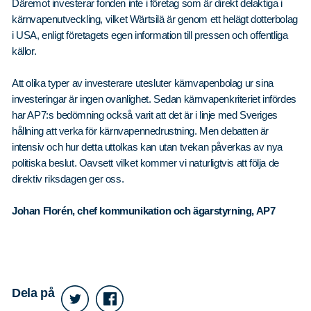
Däremot investerar fonden inte i företag som är direkt delaktiga i
kärnvapenutveckling, vilket Wärtsilä är genom ett helägt dotterbolag
i USA, enligt företagets egen information till pressen och offentliga
källor.
Att olika typer av investerare utesluter kärnvapenbolag ur sina
investeringar är ingen ovanlighet. Sedan kärnvapenkriteriet infördes
har AP7:s bedömning också varit att det är i linje med Sveriges
hållning att verka för kärnvapennedrustning. Men debatten är
intensiv och hur detta uttolkas kan utan tvekan påverkas av nya
politiska beslut. Oavsett vilket kommer vi naturligtvis att följa de
direktiv riksdagen ger oss.
Johan Florén, chef kommunikation och ägarstyrning, AP7
Dela på