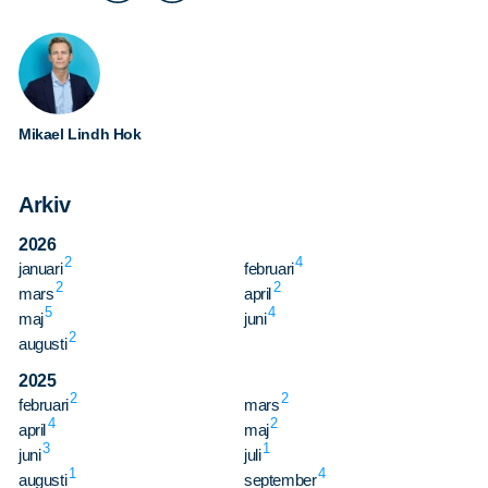
Mikael Lindh Hok
Arkiv
Sök
Sök på sidan:
2026
efter:
2
4
januari
februari
2
2
mars
april
5
4
maj
juni
2
augusti
2025
2
2
februari
mars
4
2
april
maj
3
1
juni
juli
1
4
augusti
september