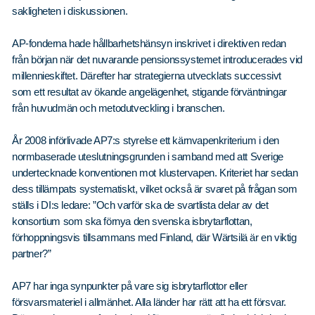
sakligheten i diskussionen.
AP-fonderna hade hållbarhetshänsyn inskrivet i direktiven redan
från början när det nuvarande pensionssystemet introducerades vid
millennieskiftet. Därefter har strategierna utvecklats successivt
som ett resultat av ökande angelägenhet, stigande förväntningar
från huvudmän och metodutveckling i branschen.
År 2008 införlivade AP7:s styrelse ett kärnvapenkriterium i den
normbaserade uteslutningsgrunden i samband med att Sverige
undertecknade konventionen mot klustervapen. Kriteriet har sedan
dess tillämpats systematiskt, vilket också är svaret på frågan som
ställs i DI:s ledare: ”Och varför ska de svartlista delar av det
konsortium som ska förnya den svenska isbrytarflottan,
förhoppningsvis tillsammans med Finland, där Wärtsilä är en viktig
partner?”
AP7 har inga synpunkter på vare sig isbrytarflottor eller
försvarsmateriel i allmänhet. Alla länder har rätt att ha ett försvar.