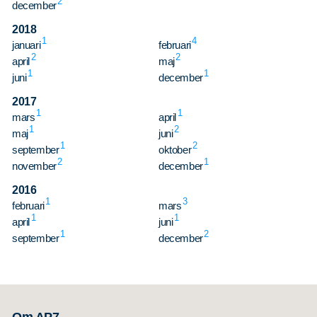
2
december
2018
1
4
januari
februari
2
2
april
maj
1
1
juni
december
2017
1
1
mars
april
1
2
maj
juni
1
2
september
oktober
2
1
november
december
2016
1
3
februari
mars
1
1
april
juni
1
2
september
december