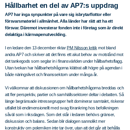
Våra dokument
Hållbarhet en del av AP7:s uppdrag
Om Cookies
AP7 har inga synpunkter på vare sig isbrytarflottor eller
försvarsmateriel i allmänhet. Alla länder har rätt att ha ett
Policy om personuppgifter
försvar. Däremot investerar fonden inte i företag som är direkt
delaktiga i kärnvapenutveckling.
I en ledare den 13 december riktar
PM Nilsson kritik
mot bland
andra AP7 och skriver att det finns ett akut behov av motstånd mot
det tankegods som seglar in i finansvärlden under hållbarhetsflagg.
Utan tvekan har hållbarhetsfrågorna klättrat allt högre på agendan i
både näringslivet och finanssektorn under många år.
Vi välkomnar att diskussionen om hållbarhetsfrågorna breddas och
att fler perspektiv, partier och samhällssektorer deltar i debatten. Så
länge begränsade intressegrupper helt dominerar samtalet, riskerar
utfallet bli endimensionellt med svag förankring hos befolkningen
såväl som i riksdagen. Som det står i ledaren behövs gränser,
diskussion och balans. Sedan blir dialogen sannolikt mer
konstruktiv om polemiken inte tar över, utan att det går att behålla