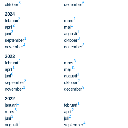
3
6
oktober
december
2024
2
1
februari
mars
2
1
april
maj
3
1
juni
augusti
1
3
september
oktober
4
3
november
december
2023
2
3
februari
mars
1
11
april
maj
6
1
juni
augusti
3
2
september
oktober
1
9
november
december
2022
1
1
januari
februari
5
2
mars
april
3
2
juni
juli
1
4
augusti
september