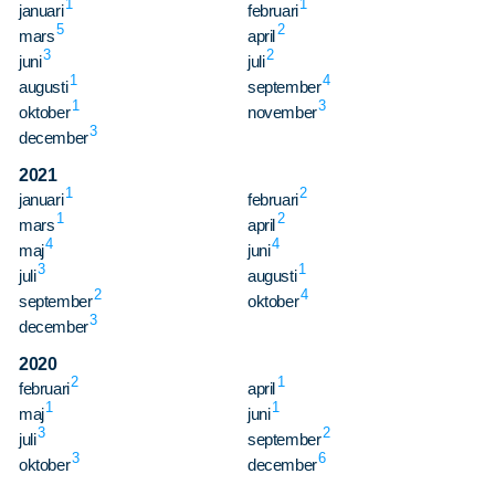
1
1
januari
februari
5
2
mars
april
3
2
juni
juli
1
4
augusti
september
1
3
oktober
november
3
december
2021
1
2
januari
februari
1
2
mars
april
4
4
maj
juni
3
1
juli
augusti
2
4
september
oktober
3
december
2020
2
1
februari
april
1
1
maj
juni
3
2
juli
september
3
6
oktober
december