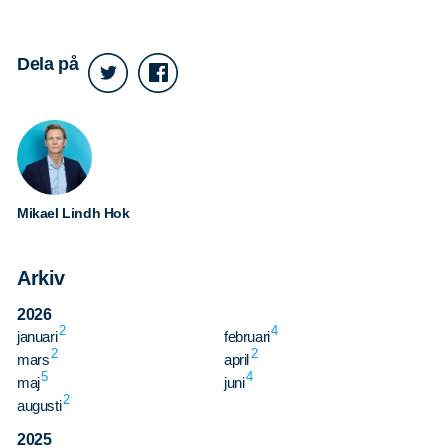
Dela på
Mikael Lindh Hok
Arkiv
2026
2
4
januari
februari
2
2
mars
april
5
4
maj
juni
2
augusti
2025