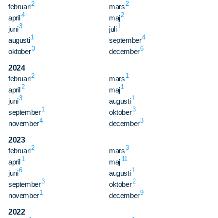
2
2
februari
mars
4
2
april
maj
3
1
juni
juli
1
4
augusti
september
3
6
oktober
december
2024
2
1
februari
mars
2
1
april
maj
3
1
juni
augusti
1
3
september
oktober
4
3
november
december
Sök
Sök på sidan:
efter:
2023
2
3
februari
mars
1
11
april
maj
6
1
juni
augusti
3
2
september
oktober
1
9
november
december
2022