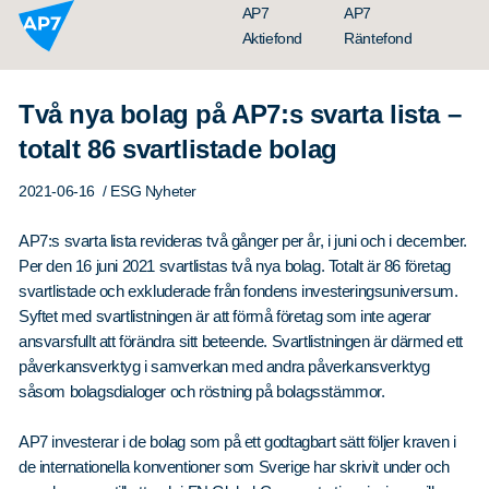
Hoppa till innehållet
AP7
AP7
Aktiefond
Räntefond
Två nya bolag på AP7:s svarta lista –
totalt 86 svartlistade bolag
2021-06-16
/ ESG Nyheter
AP7:s svarta lista revideras två gånger per år, i juni och i december.
Per den 16 juni 2021 svartlistas två nya bolag. Totalt är 86 företag
svartlistade och exkluderade från fondens investeringsuniversum.
Organisation
Syftet med svartlistningen är att förmå företag som inte agerar
Styrelse
ansvarsfullt att förändra sitt beteende. Svartlistningen är därmed ett
påverkansverktyg i samverkan med andra påverkansverktyg
Ledning
såsom bolagsdialoger och röstning på bolagsstämmor.
Årsredovisningar
AP7 investerar i de bolag som på ett godtagbart sätt följer kraven i
Nyheter
de internationella konventioner som Sverige har skrivit under och