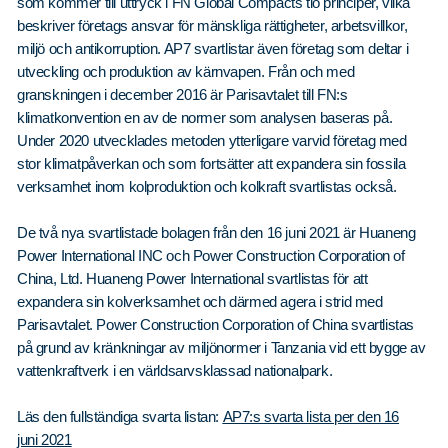
Våra dokument
som kommer till uttryck i FN Global Compacts tio principer, vilka
beskriver företags ansvar för mänskliga rättigheter, arbetsvillkor,
Om Cookies
miljö och antikorruption. AP7 svartlistar även företag som deltar i
utveckling och produktion av kärnvapen. Från och med
Policy om personuppgifter
granskningen i december 2016 är Parisavtalet till FN:s
klimatkonvention en av de normer som analysen baseras på.
Under 2020 utvecklades metoden ytterligare varvid företag med
stor klimatpåverkan och som fortsätter att expandera sin fossila
verksamhet inom kolproduktion och kolkraft svartlistas också.
De två nya svartlistade bolagen från den 16 juni 2021 är Huaneng
Power International INC och Power Construction Corporation of
China, Ltd. Huaneng Power International svartlistas för att
expandera sin kolverksamhet och därmed agera i strid med
Parisavtalet. Power Construction Corporation of China svartlistas
på grund av kränkningar av miljönormer i Tanzania vid ett bygge av
vattenkraftverk i en världsarvsklassad nationalpark.
Läs den fullständiga svarta listan:
AP7:s svarta lista per den 16
juni 2021