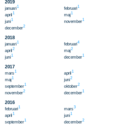
2019
1
1
januari
februari
1
1
april
maj
1
1
juni
november
2
december
2018
1
4
januari
februari
2
2
april
maj
1
1
juni
december
2017
1
1
mars
april
1
2
maj
juni
1
2
september
oktober
2
1
november
december
2016
1
3
februari
mars
1
1
april
juni
1
2
september
december