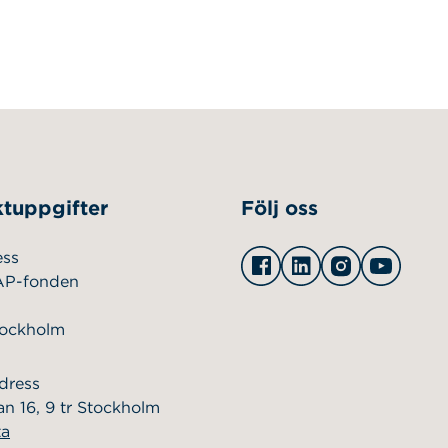
tuppgifter
Följ oss
Facebook
Linkedin
Instagram
Youtu
ess
AP-fonden
tockholm
dress
n 16, 9 tr Stockholm
ta