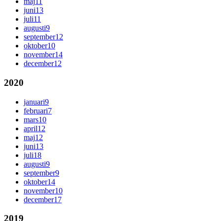
maj
11
juni
13
juli
11
augusti
9
september
12
oktober
10
november
14
december
12
2020
januari
9
februari
7
mars
10
april
12
maj
12
juni
13
juli
18
augusti
9
september
9
oktober
14
november
10
december
17
2019