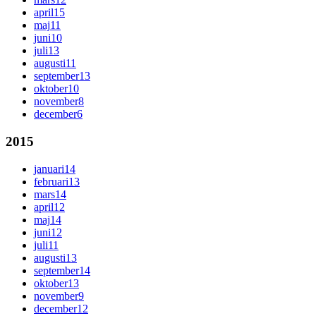
april
15
maj
11
juni
10
juli
13
augusti
11
september
13
oktober
10
november
8
december
6
2015
januari
14
februari
13
mars
14
april
12
maj
14
juni
12
juli
11
augusti
13
september
14
oktober
13
november
9
december
12