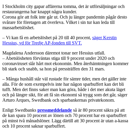
I Stockholm city gapar affärerna tomma, det är utförsäljningar och
restaurangerna har knappt några kunder.
Corona gör att folk inte går ut. Och ju längre pandemin pågår desto
svårare för företagen att överleva. Vilket i sin tur kan leda till
massarbetslöshet.
– Vi kan få en arbetslöshet på 20 till 40 procent,
säger Kerstin
Hessius, vd för Tredje AP-fonden till SVT.
Magdalena Andersson däremot tonar ner Hessius utfall.
– Abetslösheten förväntas stiga till 9 procent under 2020 och
coronaviruset slår hårt mot ekonomin. Men återhämtningen kommer
bli stark och snabb, sa hon på pressträffen den 31 mars.
– Många hushåll står väl rustade för sämre tider, men det gäller inte
alla. För de som exempelvis inte har någon sparbuffert kan det bli
tufft. Men det finns saker man kan göra, både i det mer akuta läget
och på längre sikt, för att få sin ekonomi så trygg som det går, säger
Arturo Arques, Swedbank och sparbankernas privatekonom.
Enligt Swedbanks
pressmeddelande
så är 80 procent säkra på att
de kan spara 10 procent av lönen och 70 procent har en sparbuffert
på minst två månadslöner. Lägg därtill att 30 procent är utan a-kassa
och 10 procent saknar sparbuffert.