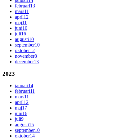
januari
14
februari
13
mars
11
april
12
maj
11
juni
10
juli
16
augusti
10
september
10
oktober
12
november
8
december
13
2023
januari
14
februari
11
mars
11
april
12
maj
17
juni
16
juli
9
augusti
15
september
10
oktober
14