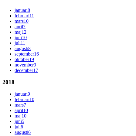
januari
8
februari
11
mars
10
april
7
maj
12
juni
10
juli
11
augusti
8
september
16
oktober
19
november
9
december
17
2018
januari
9
februari
10
mars
7
april
10
maj
10
juni
5
juli
6
augusti
6