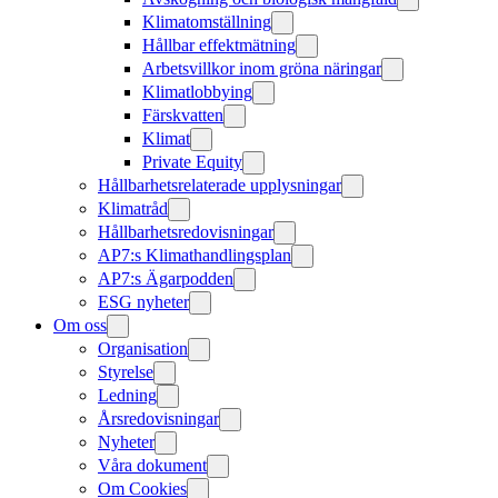
Klimatomställning
Hållbar effektmätning
Arbetsvillkor inom gröna näringar
Klimatlobbying
Färskvatten
Klimat
Private Equity
Hållbarhetsrelaterade upplysningar
Klimatråd
Hållbarhetsredovisningar
AP7:s Klimathandlingsplan
AP7:s Ägarpodden
ESG nyheter
Om oss
Organisation
Styrelse
Ledning
Årsredovisningar
Nyheter
Våra dokument
Om Cookies