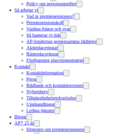
Policy om personuppgifter
Så arbetar vi
Vad är premiepensionen?
Premiepensionskoll
Vanliga frågor och svar
Så hanterar vi risk
AP-fondernas gemensamma riktlinjer
Aktieplaceringar
Ränteplaceringar
Fördjupning placeringsstrategi
Kontakt
Kontaktinformation
Press
Bildbank och kontaktpersoner
Nyhetsbrev
Tillgänglighetsredogörelse
Upphandlingar
Lediga tjänster
Blogg
AP7 25 år
Historien om premiepensionen