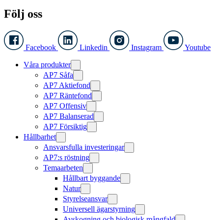
Följ oss
Facebook
Linkedin
Instagram
Youtube
Våra produkter
AP7 Såfa
AP7 Aktiefond
AP7 Räntefond
AP7 Offensiv
AP7 Balanserad
AP7 Försiktig
Hållbarhet
Ansvarsfulla investeringar
AP7:s röstning
Temaarbeten
Hållbart byggande
Natur
Styrelseansvar
Universell ägarstyrning
Avskogning och biologisk mångfald