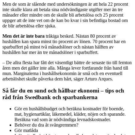
Men de som är slående med undersökningen är att hela 22 procent
inte skulle klara att betala sina nödvändigaste utgifter mer än tre
månader eller mindre om de skulle bli arbetslösa och 25 procent
uppger att de inte vet om de kan bo kvar i sin befintliga bostad om
de blir arbetslösa eller sjuka.
Men det är inte bara
tråkiga besked. Nästan 80 procent av
hushållen kan spara minst tio procent av lönen. 70 procent har en
sparbuffert på minst två månadslöner och nästan hälften av
hushållen har mer än tre månadslöner i sparbuffert.
– De allra flesta har fått det väsentligt bättre de senaste tio till femton
åren men det gäller inte alla. Många lever fortfarande från hand till
mun. Marginalerna i hushållsekonomin är små och en eventuell
arbetslöshet skulle påverka dem hårt, säger Arturo Arques.
Så får du en sund och hållbar ekonomi – tips och
råd från Swedbank och sparbankerna
Gör en hushållsbudget och beräkna kostnader för boende,
mat, hygienartiklar, läkemedel, kläder, nöjen och sparande.
Beräkna vad som är nödvändiga levnadskostnader.
Behöver du dra åt svångremmen?
Gör matlåda