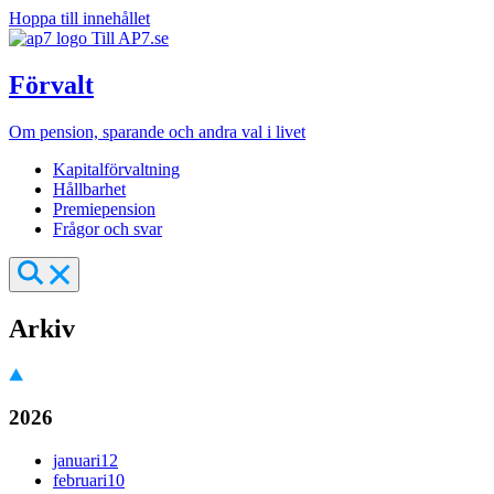
Hoppa till innehållet
Till AP7.se
Förvalt
Om pension, sparande och andra val i livet
Kapitalförvaltning
Hållbarhet
Premiepension
Frågor och svar
Arkiv
2026
januari
12
februari
10