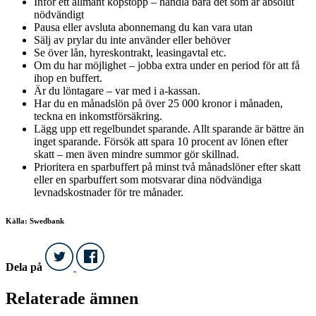
Inför ett allmänt köpstopp – handla bara det som är absolut
nödvändigt
Pausa eller avsluta abonnemang du kan vara utan
Sälj av prylar du inte använder eller behöver
Se över lån, hyreskontrakt, leasingavtal etc.
Om du har möjlighet – jobba extra under en period för att få
ihop en buffert.
Är du löntagare – var med i a-kassan.
Har du en månadslön på över 25 000 kronor i månaden,
teckna en inkomstförsäkring.
Lägg upp ett regelbundet sparande. Allt sparande är bättre än
inget sparande. Försök att spara 10 procent av lönen efter
skatt – men även mindre summor gör skillnad.
Prioritera en sparbuffert på minst två månadslöner efter skatt
eller en sparbuffert som motsvarar dina nödvändiga
levnadskostnader för tre månader.
Källa: Swedbank
Dela på
Relaterade ämnen