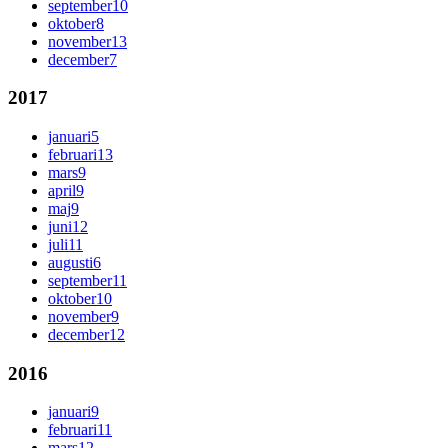
september
10
oktober
8
november
13
december
7
2017
januari
5
februari
13
mars
9
april
9
maj
9
juni
12
juli
11
augusti
6
september
11
oktober
10
november
9
december
12
2016
januari
9
februari
11
mars
12