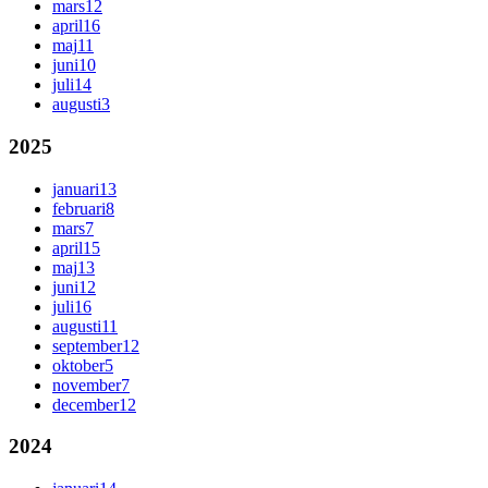
mars
12
april
16
maj
11
juni
10
juli
14
augusti
3
2025
januari
13
februari
8
mars
7
april
15
maj
13
juni
12
juli
16
augusti
11
september
12
oktober
5
november
7
december
12
2024