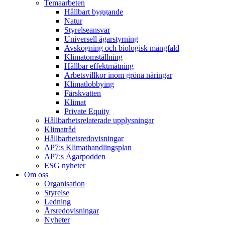
Temaarbeten
Hållbart byggande
Natur
Styrelseansvar
Universell ägarstyrning
Avskogning och biologisk mångfald
Klimatomställning
Hållbar effektmätning
Arbetsvillkor inom gröna näringar
Klimatlobbying
Färskvatten
Klimat
Private Equity
Hållbarhetsrelaterade upplysningar
Klimatråd
Hållbarhetsredovisningar
AP7:s Klimathandlingsplan
AP7:s Ägarpodden
ESG nyheter
Om oss
Organisation
Styrelse
Ledning
Årsredovisningar
Nyheter