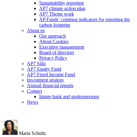
Sustainability reporting
AP7 climate action plan
AP7 Theme work
AP Funds’ common indicators for reporting the
carbon footprint
About us
Our approach
About Cookies
Executive management
Board of directors
Privacy Policy
AP7 Såfa
AP7 Equity Fund
AP7 Fixed Income Fund
Investment strategy
Annual financial reports
Contact
Image bank and spokespersons
News
Maria Schultz