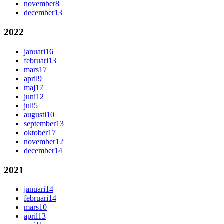
november
8
december
13
2022
januari
16
februari
13
mars
17
april
9
maj
17
juni
12
juli
5
augusti
10
september
13
oktober
17
november
12
december
14
2021
januari
14
februari
14
mars
10
april
13