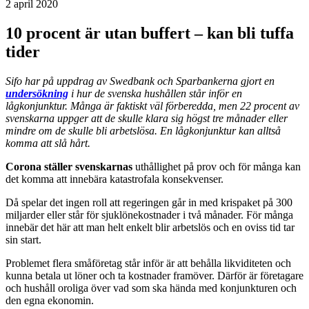
2 april 2020
10 procent är utan buffert – kan bli tuffa
tider
Sifo har på uppdrag av Swedbank och Sparbankerna gjort en
undersökning
i hur de svenska hushållen står inför en
lågkonjunktur. Många är faktiskt väl förberedda, men 22 procent av
svenskarna uppger att de skulle klara sig högst tre månader eller
mindre om de skulle bli arbetslösa. En lågkonjunktur kan alltså
komma att slå hårt.
Corona ställer svenskarnas
uthållighet på prov och för många kan
det komma att innebära katastrofala konsekvenser.
Då spelar det ingen roll att regeringen går in med krispaket på 300
miljarder eller står för sjuklönekostnader i två månader. För många
innebär det här att man helt enkelt blir arbetslös och en oviss tid tar
sin start.
Problemet flera småföretag står inför är att behålla likviditeten och
kunna betala ut löner och ta kostnader framöver. Därför är företagare
och hushåll oroliga över vad som ska hända med konjunkturen och
den egna ekonomin.