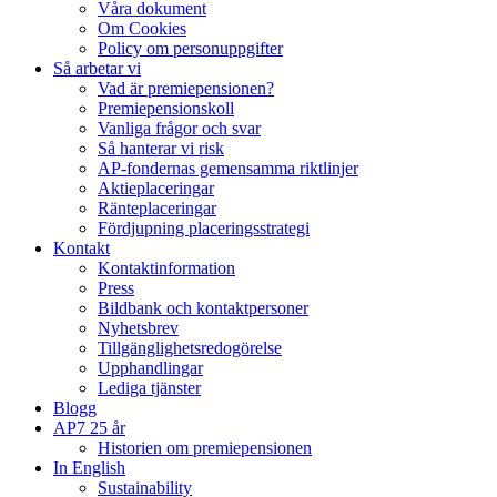
Våra dokument
Om Cookies
Policy om personuppgifter
Så arbetar vi
Vad är premiepensionen?
Premiepensionskoll
Vanliga frågor och svar
Så hanterar vi risk
AP-fondernas gemensamma riktlinjer
Aktieplaceringar
Ränteplaceringar
Fördjupning placeringsstrategi
Kontakt
Kontaktinformation
Press
Bildbank och kontaktpersoner
Nyhetsbrev
Tillgänglighetsredogörelse
Upphandlingar
Lediga tjänster
Blogg
AP7 25 år
Historien om premiepensionen
In English
Sustainability