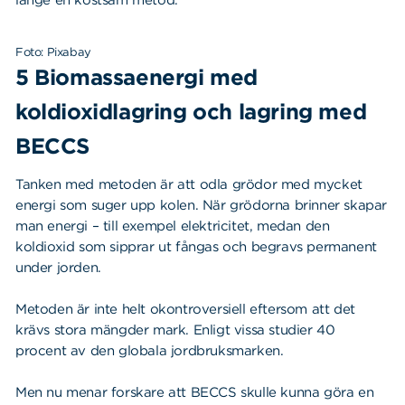
länge en kostsam metod.
Foto: Pixabay
5 Biomassaenergi med
koldioxidlagring och lagring med
BECCS
Sök
Sök på sidan:
efter:
Tanken med metoden är att odla grödor med mycket
energi som suger upp kolen. När grödorna brinner skapar
man energi – till exempel elektricitet, medan den
koldioxid som sipprar ut fångas och begravs permanent
under jorden.
Metoden är inte helt okontroversiell eftersom att det
krävs stora mängder mark. Enligt vissa studier 40
procent av den globala jordbruksmarken.
Men nu menar forskare att BECCS skulle kunna göra en