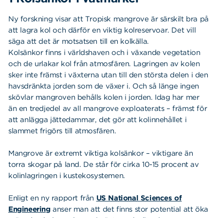
Ny forskning visar att Tropisk mangrove är särskilt bra på
att lagra kol och därför en viktig kolreservoar. Det vill
säga att det är motsatsen till en kolkälla.
Kolsänkor finns i världshaven och i växande vegetation
och de urlakar kol från atmosfären. Lagringen av kolen
sker inte främst i växterna utan till den största delen i den
havsdränkta jorden som de växer i. Och så länge ingen
skövlar mangroven behålls kolen i jorden. Idag har mer
än en tredjedel av all mangrove exploaterats – främst för
att anlägga jättedammar, det gör att kolinnehållet i
slammet frigörs till atmosfären.
Mangrove är extremt viktiga kolsänkor – viktigare än
torra skogar på land. De står för cirka 10-15 procent av
kolinlagringen i kustekosystemen.
Enligt en ny rapport från
US National Sciences of
Engineering
anser man att det finns stor potential att öka