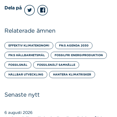
Dela på
Relaterade ämnen
EFFEKTIV KLIMATEKONOMI
FN:S AGENDA 2030
FN:S HÅLLBARHETSMÅL
FOSSILFRI ENERGIPRODUKTION
FOSSILSNÅL
FOSSILSNÅLT SAMHÄLLE
HÅLLBAR UTVECKLING
HANTERA KLIMATRISKER
Senaste nytt
6 augusti 2026