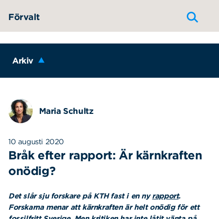
Hoppa till innehållet
Förvalt
Arkiv
Maria Schultz
10 augusti 2020
Bråk efter rapport: Är kärnkraften
onödig?
Det slår sju forskare på KTH fast i en ny
rapport
.
Forskarna menar att kärnkraften är helt onödig för ett
fossilfritt Sverige. Men kritiken har inte låtit vänta på