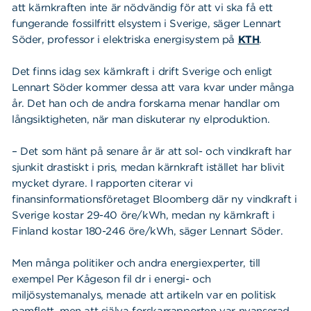
att kärnkraften inte är nödvändig för att vi ska få ett
fungerande fossilfritt elsystem i Sverige, säger Lennart
Söder, professor i elektriska energisystem på
KTH
.
Det finns idag sex kärnkraft i drift Sverige och enligt
Lennart Söder kommer dessa att vara kvar under många
år. Det han och de andra forskarna menar handlar om
långsiktigheten, när man diskuterar ny elproduktion.
– Det som hänt på senare år är att sol- och vindkraft har
sjunkit drastiskt i pris, medan kärnkraft istället har blivit
mycket dyrare. I rapporten citerar vi
finansinformationsföretaget Bloomberg där ny vindkraft i
Sverige kostar 29-40 öre/kWh, medan ny kärnkraft i
Finland kostar 180-246 öre/kWh, säger Lennart Söder.
Men många politiker och andra energiexperter, till
exempel Per Kågeson fil dr i energi- och
miljösystemanalys, menade att artikeln var en politisk