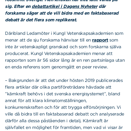
sig. Efter en
debattartikel i Dagens Nyheter
där
forskarna säger att de vill bidra med en faktabaserad
debatt är det flera som replikerat.
Däribland Ledamöter i Kungl Vetenskapsakademien som
menar att de sju forskarna hänvisar till en
rapport
som
inte är vetenskapligt granskad och som forskarna själva
producerat. Kungl Vetenskapsakademien menar att
rapporten som är 56 sidor lång är en ren partsinlaga utan
en enda referens som genomgått en peer review.
–
Bakgrunden är att det under hösten 2019 publicerades
flera artiklar där olika partiföreträdare hävdade att
”kärnkraft behövs i det svenska energisystemet”, bland
annat för att klara klimatomställningen,
konkurrenskraften och för att trygga elförsörjningen. Vi
ville då bidra till en faktabaserad debatt och analyserade
därför alla dessa påståenden i detalj. Kärnkraft är
självfallet en möjlighet för framtiden, men vad vi visar är