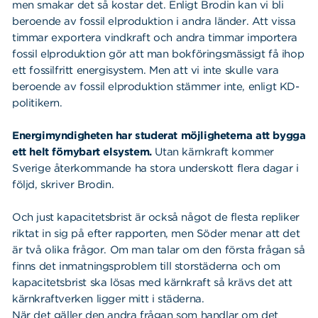
men smakar det så kostar det. Enligt Brodin kan vi bli
beroende av fossil elproduktion i andra länder. Att vissa
timmar exportera vindkraft och andra timmar importera
fossil elproduktion gör att man bokföringsmässigt få ihop
ett fossilfritt energisystem. Men att vi inte skulle vara
beroende av fossil elproduktion stämmer inte, enligt KD-
politikern.
Energimyndigheten har studerat möjligheterna att bygga
ett helt förnybart elsystem.
Utan kärnkraft kommer
Sverige återkommande ha stora underskott flera dagar i
följd, skriver Brodin.
Och just kapacitetsbrist är också något de flesta repliker
riktat in sig på efter rapporten, men Söder menar att det
är två olika frågor. Om man talar om den första frågan så
finns det inmatningsproblem till storstäderna och om
kapacitetsbrist ska lösas med kärnkraft så krävs det att
kärnkraftverken ligger mitt i städerna.
När det gäller den andra frågan som handlar om det