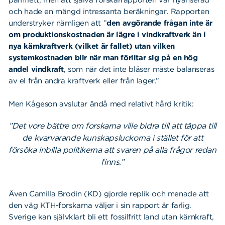
pamflett, men att själva forskarrapporten var nyanserad
och hade en mängd intressanta beräkningar. Rapporten
understryker nämligen att ”
den avgörande frågan inte är
om produktionskostnaden är lägre i vindkraftverk än i
nya kärnkraftverk (vilket är fallet) utan vilken
systemkostnaden blir när man förlitar sig på en hög
andel vindkraft
, som när det inte blåser måste balanseras
av el från andra kraftverk eller från lager.”
Men Kågeson avslutar ändå med relativt hård kritik:
”Det vore bättre om forskarna ville bidra till att täppa till
de kvarvarande kunskapsluckorna i stället för att
försöka inbilla politikerna att svaren på alla frågor redan
finns.”
Även Camilla Brodin (KD) gjorde replik och menade att
den väg KTH-forskarna väljer i sin rapport är farlig.
Sverige kan självklart bli ett fossilfritt land utan kärnkraft,