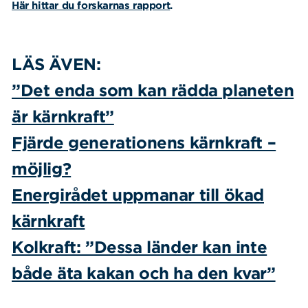
Här hittar du forskarnas rapport
.
LÄS ÄVEN:
”Det enda som kan rädda planeten
är kärnkraft”
Sök
Sök på sidan:
Fjärde generationens kärnkraft –
efter:
möjlig?
Energirådet uppmanar till ökad
kärnkraft
Kolkraft: ”Dessa länder kan inte
både äta kakan och ha den kvar”