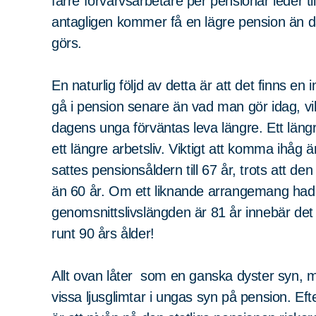
färre förvärvsarbetare per pensionär leder ti
antagligen kommer få en lägre pension än 
görs.
En naturlig följd av detta är att det finns en
gå i pension senare än vad man gör idag, vilk
dagens unga förväntas leva längre. Ett längre l
ett längre arbetsliv. Viktigt att komma ihåg 
sattes pensionsåldern till 67 år, trots att de
än 60 år. Om ett liknande arrangemang hade
genomsnittslivslängden är 81 år innebär det a
Sök
Sök på sidan:
runt 90 års ålder!
efter:
Allt ovan låter som en ganska dyster syn, m
vissa ljusglimtar i ungas syn på pension. E