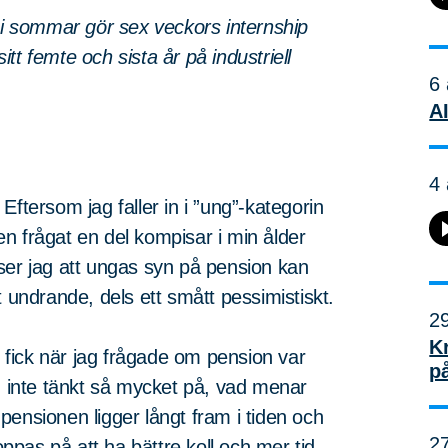
 sommar gör sex veckors internship
t femte och sista år på industriell
6 
AI
4 
ftersom jag faller in i ”ung”-kategorin
n frågat en del kompisar i min ålder
ser jag att ungas syn på pension kan
t undrande, dels ett smått pessimistiskt.
29
K
g fick när jag frågade om pension var
p
ag inte tänkt så mycket på, vad menar
t pensionen ligger långt fram i tiden och
27
pas på att ha bättre koll och mer tid.