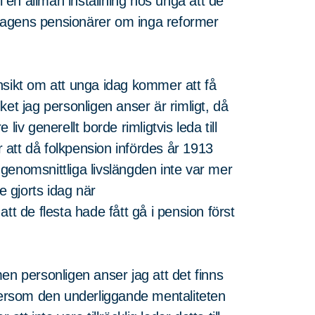
ll en allmän inställning hos unga att de
dagens pensionärer om inga reformer
 insikt om att unga idag kommer att få
et jag personligen anser är rimligt, då
iv generellt borde rimligtvis leda till
är att då folkpension infördes år 1913
n genomsnittliga livslängden inte var mer
 gjorts idag när
tt de flesta hade fått gå i pension först
en personligen anser jag att det finns
ftersom den underliggande mentaliteten