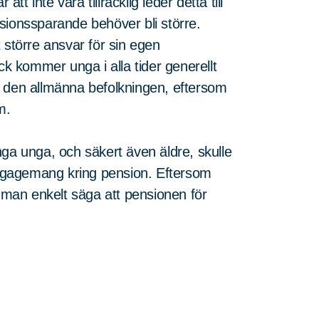
tt inte vara tillräcklig leder detta till
ensionssparande behöver bli större.
 större ansvar för sin egen
ck kommer unga i alla tider generellt
n den allmänna befolkningen, eftersom
m.
nga unga, och säkert även äldre, skulle
 engagemang kring pension. Eftersom
man enkelt säga att pensionen för