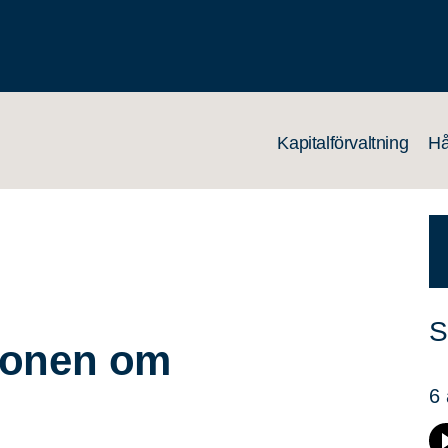
Kapitalförvaltning
Hå
S
ionen om
6 