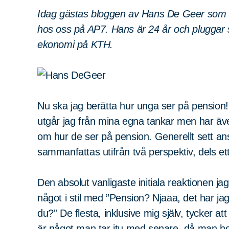
Idag gästas bloggen av Hans De Geer som i
hos oss på AP7. Hans är 24 år och pluggar sit
ekonomi på KTH.
Nu ska jag berätta hur unga ser på pension! E
utgår jag från mina egna tankar men har äve
om hur de ser på pension. Generellt sett an
sammanfattas utifrån två perspektiv, dels et
Den absolut vanligaste initiala reaktionen ja
något i stil med ”Pension? Njaaa, det har j
du?” De flesta, inklusive mig själv, tycker at
är något man tar itu med senare, då man hop