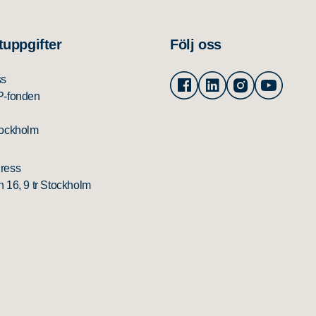
tuppgifter
Följ oss
Facebook
Linkedin
Instagram
Youtu
ss
P-fonden
tockholm
ress
 16, 9 tr Stockholm