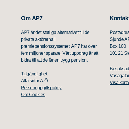
Om AP7
Kontak
AP7 är det statliga alternativet till de
Postadre
privata aktörerna i
Sjunde A
premiepensionssystemet. AP7 har över
Box 100
fem miljoner sparare. Vårt uppdrag är att
101 21 S
bidra till att de får en trygg pension.
Besöksad
Tillgänglighet
Vasagatan
Alla sidor A-Ö
Visa karta
Personuppgiftspolicy
Om Cookies