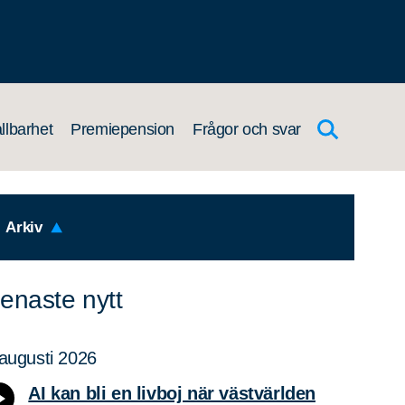
llbarhet
Premiepension
Frågor och svar
Arkiv
enaste nytt
augusti 2026
AI kan bli en livboj när västvärlden