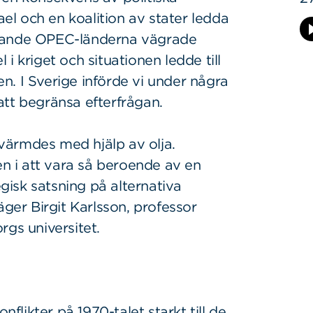
ael och en koalition av stater ledda
erande OPEC-länderna vägrade
l i kriget och situationen ledde till
. I Sverige införde vi under några
att begränsa efterfrågan.
värmdes med hjälp av olja.
en i att vara så beroende av en
egisk satsning på alternativa
äger Birgit Karlsson, professor
rgs universitet.
nflikter på 1970-talet starkt till de