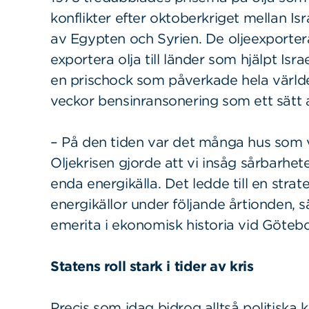
konflikter efter oktoberkriget mellan Isr
av Egypten och Syrien. De oljeexport
exportera olja till länder som hjälpt Israe
en prischock som påverkade hela världen
veckor bensinransonering som ett sätt 
– På den tiden var det många hus som 
Oljekrisen gjorde att vi insåg sårbarhet
enda energikälla. Det ledde till en strat
energikällor under följande årtionden, s
emerita i ekonomisk historia vid Götebo
Statens roll stark i tider av kris
Precis som idag bidrog alltså politiska ko