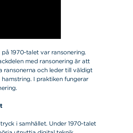
 på 1970-talet var ransonering.
Nackdelen med ransonering är att
a ransonerna och leder till väldigt
hamstring. I praktiken fungerar
ering.
t
tryck i samhället. Under 1970-talet
örja utnyttja digital teknik.