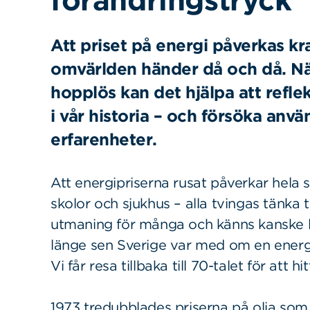
förändringstryck
Att priset på energi påverkas kra
omvärlden händer då och då. Nä
hopplös kan det hjälpa att refle
i vår historia – och försöka anvä
erfarenheter.
Att energipriserna rusat påverkar hela s
skolor och sjukhus – alla tvingas tänka t
utmaning för många och känns kanske li
länge sen Sverige var med om en energ
Vi får resa tillbaka till 70-talet för att h
1973 tredubblades priserna på olja som