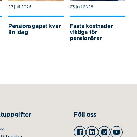
27 juli 2026
23 juli 2026
Pensionsgapet kvar
Fasta kostnader
än idag
viktiga för
pensionärer
tuppgifter
Följ oss
Facebook
Linkedin
Instagram
Youtu
ss
AP-fonden