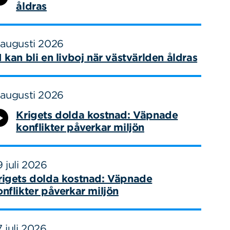
åldras
 augusti 2026
I kan bli en livboj när västvärlden åldras
 augusti 2026
Krigets dolda kostnad: Väpnade
konflikter påverkar miljön
 juli 2026
rigets dolda kostnad: Väpnade
onflikter påverkar miljön
 juli 2026