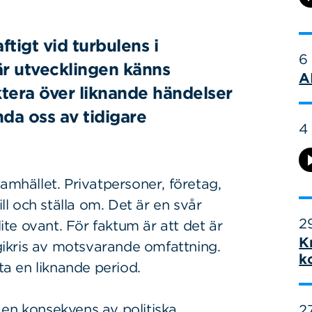
ftigt vid turbulens i
6
r utvecklingen känns
A
ktera över liknande händelser
nda oss av tidigare
4
amhället. Privatpersoner, företag,
ill och ställa om. Det är en svår
29
te ovant. För faktum är att det är
K
ikris av motsvarande omfattning.
k
itta en liknande period.
 en konsekvens av politiska
27