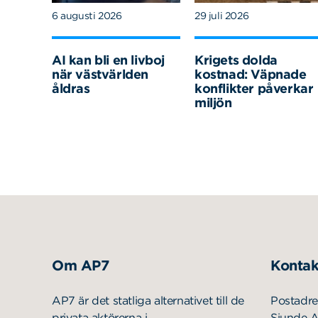
6 augusti 2026
29 juli 2026
AI kan bli en livboj
Krigets dolda
när västvärlden
kostnad: Väpnade
åldras
konflikter påverkar
miljön
Om AP7
Kontak
AP7 är det statliga alternativet till de
Postadre
privata aktörerna i
Sjunde 