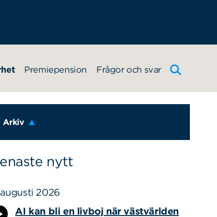
rhet
Premiepension
Frågor och svar
Arkiv
enaste nytt
 augusti 2026
AI kan bli en livboj när västvärlden