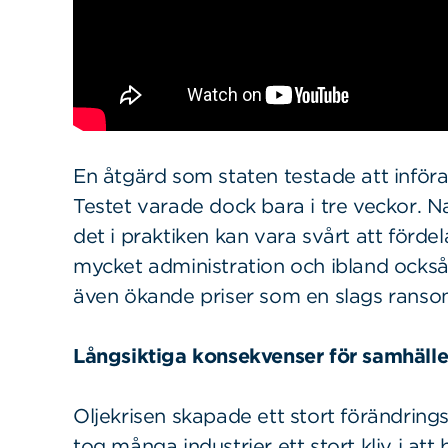
Sök
Sök på sidan:
efter:
En åtgärd som staten testade att införa
Testet varade dock bara i tre veckor. 
det i praktiken kan vara svårt att fördel
mycket administration och ibland också 
även ökande priser som en slags ranson
Långsiktiga konsekvenser för samhälle
Oljekrisen skapade ett stort förändrings
tog många industrier ett stort kliv i att b