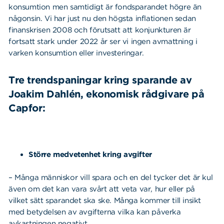
konsumtion men samtidigt är fondsparandet högre än
någonsin. Vi har just nu den högsta inflationen sedan
finanskrisen 2008 och förutsatt att konjunkturen är
fortsatt stark under 2022 år ser vi ingen avmattning i
varken konsumtion eller investeringar.
Tre trendspaningar kring sparande av
Joakim Dahlén, ekonomisk rådgivare på
Capfor:
Större medvetenhet kring avgifter
– Många människor vill spara och en del tycker det är kul
även om det kan vara svårt att veta var, hur eller på
vilket sätt sparandet ska ske. Många kommer till insikt
Sök
Sök på sidan:
med betydelsen av avgifterna vilka kan påverka
efter:
avkastningen negativt.