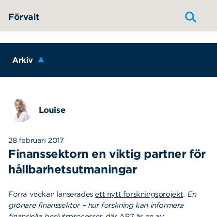
Hoppa till innehållet
Förvalt
Arkiv
Louise
28 februari 2017
Finanssektorn en viktig partner för
hållbarhetsutmaningar
Förra veckan lanserades
ett nytt forskningsprojekt
,
En
grönare finanssektor – hur forskning kan informera
finansiella beslutsprocesser,
där AP7 är en av