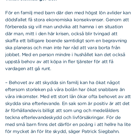
För en familj med barn där den med högst lön avlider kan
dödsfallet få stora ekonomiska konsekvenser. Genom att
förbereda sig vill man undvika att hamna i en situation
där man, mitt i den här krisen, också blir tvingad att
skaffa ett billigare boende samtidigt som en begravning
ska planeras och man inte har råd att vara borta från
jobbet. Med en person mindre i hushållet kan det också
uppstå behov av att köpa in fler tjänster för att få
vardagen att gå runt.
– Behovet av att skydda sin familj kan ha ökat något
eftersom storleken på våra bolån har ökat snabbare än
våra inkomster. Med ett stort lån ökar ofta behovet av att
skydda sina efterlevande. En sak som är positiv är att det
är förhållandevis billigt att som ung och medelålders
teckna efterlevandeskydd och livförsäkringar. För de
med små barn finns det därför en poäng i att hellre ha lite
för mycket än för lite skydd, säger Patrick Siegbahn.