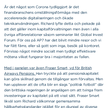
Är det något som Corona tydliggjort är det
finansbranschens omställningsförmåga med den
accelererade digitaliseringen och ökade
teknikanvändningen. Richard lyfte detta och pekade på
att det gäller inom kapitalförvaltningen men även i alla
övriga affärsrelationer såsom seminarier likt Global Invest
Forum. För oss på AP7 har det blivit mindre resor och vi
har fått färre, eller så gott som inga, besök på kontoret.
Förvisso något mindre socialt men tydligt effektivare
mötena vilket fungerar bra i majoriteten av fallen.
Med i panelen var även Fraser Smart, vd för British
Airways Pensions.
Han tryckte på att pensionskapitalet
kan göra skillnad genom de tillgångar som förvaltas. Men
han upplever att de ofta blir en slags ”politisk fotboll” där
den brittiska regeringen är angelägen om att tvinga fram
investeringar av kapitalet på ett visst sätt. Fraser Smart
likväl som Richard välkomnar gemensamma
hållbarhetsstandarder istället för en djungel av diverse