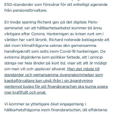
ESG-standarder som försvårar för ett enhetligt agerande
från pensionsförvaltare.
En tredje spaning Richard gav på det digitala Paris-
seminariet var att hållbarhetsarbetet kommer bli ännu
viktigare efter Corona. Hanteringen av krisen runt om i
världen har varit lärorik. Richard noterade beklagande att
det inom klimatfrågorna saknas den gemensamma
handlingskraft som setts inom Covid-19 hanteringen. De
extrema åtgärderna som politiker fattade, att i princip
stänga ner hela länder på kort tid, visar att allt är möjligt
om man vill och upplever allvaret.
Men det måste till
standarder och gemensamma överenskommelser som
kapitalförvaltare kan utgå ifrån i sin ägarstyrning
gentemot bolag för att finansbranschen ska kunna agera
mer kraftfullt och enat.
Vi kommer se ytterligare ökat engagemang i
hållbarhetsfrågorna inom finansbranschen, då effekterna