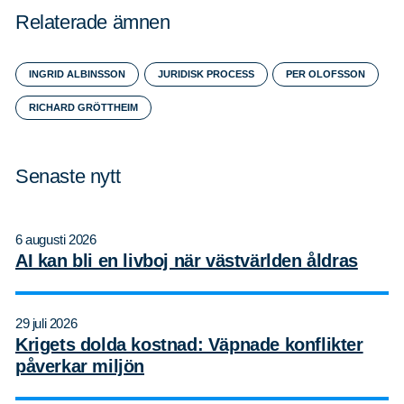
Relaterade ämnen
INGRID ALBINSSON
JURIDISK PROCESS
PER OLOFSSON
Sök
Sök på sidan:
efter:
RICHARD GRÖTTHEIM
Senaste nytt
6 augusti 2026
AI kan bli en livboj när västvärlden åldras
29 juli 2026
Krigets dolda kostnad: Väpnade konflikter
påverkar miljön