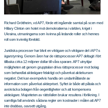
Richard Gröttheim, vd AP7, förde ett ingående samtal på scen med
Hillary Clinton om hotet mot demokratierna i världen, kriget i
Ukraina, utmaningarna som kvinna på ledande roller och hennes
roll som kvinnlig förebild.
Juridiska processer har blivit en viktigare och viktigare del i AP7:s
ägarstyrning. Genom åren har de rättsprocesser AP7 deltagit i fört
tillbaka cirka 12 miljoner dollar till våra sparare. AP7 utnyttjar
möjligheten att genom grupptalan driva rättsprocesser mot bolag
som behandlat aktieägare felaktigt och påverkat aktiekursen
negativt. Det kan exempelvis handla om undanhållande av
information som påverkat aktiepriset. Syftet är både att påtala och
avskräcka bolagen från oegentligheter och att kompensera
aktieägare. Majoriteten av rättsfallen brukar resultera i förlikning. I
samtliga fall används sådana regler om kostnader i målen att AP7
inte drabbas, oavsett utgång.