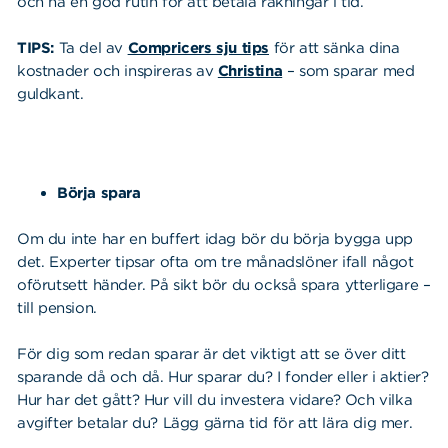
och ha en god rutin för att betala räkningar i tid.
TIPS:
Ta del av
Compricers sju tips
för att sänka dina
kostnader
och inspireras av
Christina
– som sparar med
guldkant
.
Börja spara
Om du inte har en buffert idag bör du börja bygga upp
det. Experter tipsar ofta om tre månadslöner ifall något
oförutsett händer. På sikt bör du också spara ytterligare –
till pension.
För dig som redan sparar är det viktigt att se över ditt
sparande då och då. Hur sparar du? I fonder eller i aktier?
Hur har det gått? Hur vill du investera vidare? Och vilka
avgifter betalar du? Lägg gärna tid för att lära dig mer.