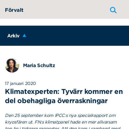
Hoppa till innehållet
Förvalt
Arkiv
Maria Schultz
17 januari 2020
Klimatexperten: Tyvärr kommer en
del obehagliga överraskningar
Den 25 september kom IPCC:s nya specialrapport om
kryosfären ut. FN:s klimatpanel hade en mer allvarsam
ton än i tidigare rapporter. Att den kom i samband med