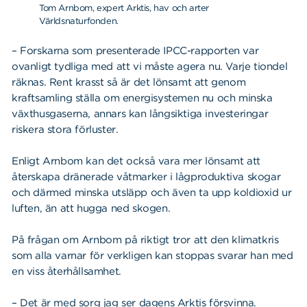
Tom Arnbom, expert Arktis, hav och arter
Världsnaturfonden.
– Forskarna som presenterade IPCC-rapporten var
ovanligt tydliga med att vi måste agera nu. Varje tiondel
räknas. Rent krasst så är det lönsamt att genom
kraftsamling ställa om energisystemen nu och minska
växthusgaserna, annars kan långsiktiga investeringar
riskera stora förluster.
Enligt Arnbom kan det också vara mer lönsamt att
återskapa dränerade våtmarker i lågproduktiva skogar
och därmed minska utsläpp och även ta upp koldioxid ur
luften, än att hugga ned skogen.
På frågan om Arnbom på riktigt tror att den klimatkris
som alla varnar för verkligen kan stoppas svarar han med
en viss återhållsamhet.
– Det är med sorg jag ser dagens Arktis försvinna.