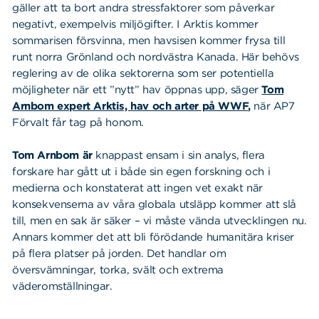
gäller att ta bort andra stressfaktorer som påverkar
negativt, exempelvis miljögifter. I Arktis kommer
sommarisen försvinna, men havsisen kommer frysa till
runt norra Grönland och nordvästra Kanada. Här behövs
reglering av de olika sektorerna som ser potentiella
möjligheter när ett ”nytt” hav öppnas upp, säger
Tom
Arnbom expert Arktis, hav och arter på WWF
,
när AP7
Förvalt får tag på honom.
Tom Arnbom är
knappast ensam i sin analys, flera
forskare har gått ut i både sin egen forskning och i
medierna och konstaterat att ingen vet exakt när
konsekvenserna av våra globala utsläpp kommer att slå
till, men en sak är säker – vi måste vända utvecklingen nu.
Annars kommer det att bli förödande humanitära kriser
på flera platser på jorden. Det handlar om
översvämningar, torka, svält och extrema
väderomställningar.