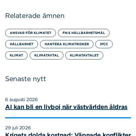
Relaterade ämnen
ANSVAR FÖR KLIMATET
FN:S HÅLLBARHETSMÅL
Sök
Sök på sidan:
HÅLLBARHET
HANTERA KLIMATRISKER
IPCC
efter:
KLIMAT
KLIMATAVTAL
KLIMATAVTALET
Senaste nytt
6 augusti 2026
AI kan bli en livboj när västvärlden åldras
29 juli 2026
Krigets dolda kostnad: Väpnade konflikter