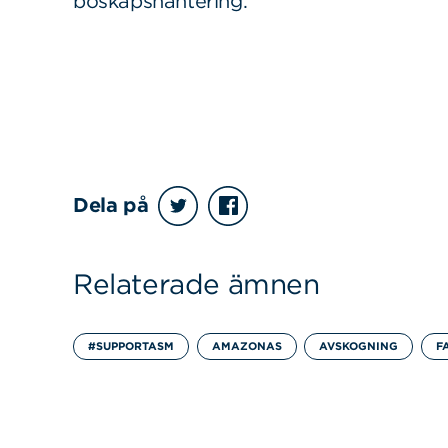
boskapshantering.
Dela på
Relaterade ämnen
#SUPPORTASM
AMAZONAS
AVSKOGNING
F