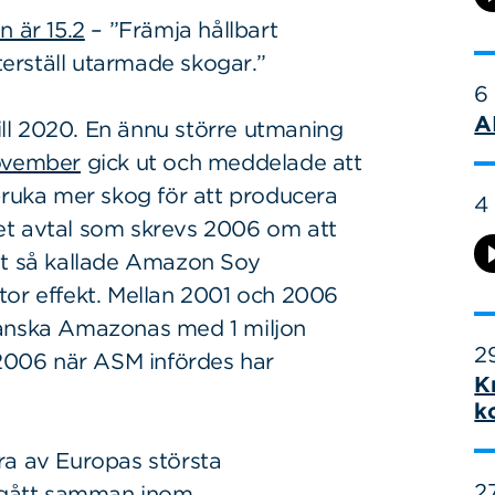
n är 15.2
– ”Främja hållbart
erställ utarmade skogar.”
6
A
till 2020. En ännu större utmaning
november
gick ut och meddelade att
bruka mer skog för att producera
4
et avtal som skrevs 2006 om att
et så kallade Amazon Soy
tor effekt. Mellan 2001 och 2006
ianska Amazonas med 1 miljon
29
006 när ASM infördes har
K
k
ra av Europas största
27
r gått samman inom