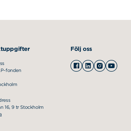
tuppgifter
Följ oss
Facebook
Linkedin
Instagram
Youtu
ss
AP-fonden
tockholm
dress
n 16, 9 tr Stockholm
a