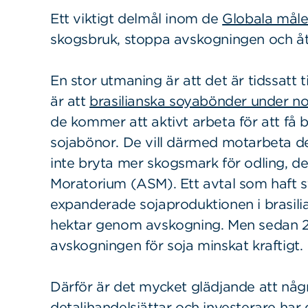
Ett viktigt delmål inom de
Globala måle
skogsbruk, stoppa avskogningen och åt
En stor utmaning är att det är tidssatt 
är att
brasilianska soyabönder under 
de kommer att aktivt arbeta för att få 
sojabönor. De vill därmed motarbeta d
inte bryta mer skogsmark för odling, d
Moratorium (ASM). Ett avtal som haft s
expanderade sojaproduktionen i brasil
hektar genom avskogning. Men sedan 2
avskogningen för soja minskat kraftigt.
Därför är det mycket glädjande att någ
detaljhandelsjättar och investerare ha