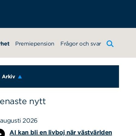
rhet
Premiepension
Frågor och svar
Arkiv
enaste nytt
 augusti 2026
AI kan bli en livboj när västvärlden