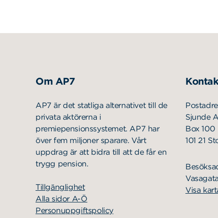
Om AP7
Kontak
AP7 är det statliga alternativet till de
Postadre
privata aktörerna i
Sjunde 
premiepensionssystemet. AP7 har
Box 100
över fem miljoner sparare. Vårt
101 21 S
uppdrag är att bidra till att de får en
trygg pension.
Besöksa
Vasagata
Tillgänglighet
Visa kart
Alla sidor A-Ö
Personuppgiftspolicy