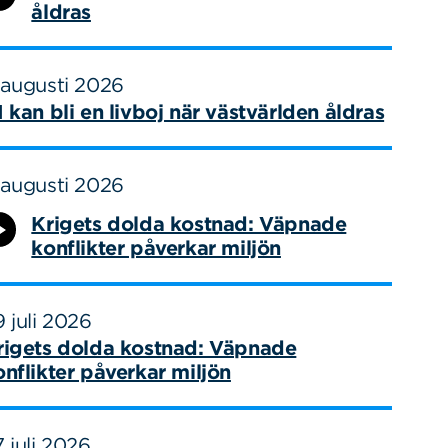
åldras
 augusti 2026
I kan bli en livboj när västvärlden åldras
 augusti 2026
Krigets dolda kostnad: Väpnade
konflikter påverkar miljön
 juli 2026
rigets dolda kostnad: Väpnade
onflikter påverkar miljön
 juli 2026