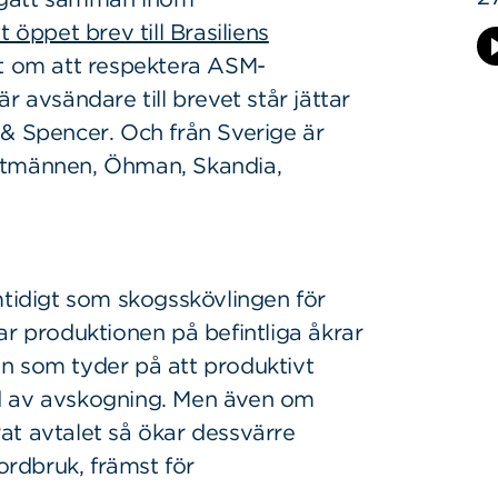
tt öppet brev till Brasiliens
t om att respektera ASM-
r avsändare till brevet står jättar
 & Spencer. Och från Sverige är
ntmännen, Öhman, Skandia,
mtidigt som skogsskövlingen för
ar produktionen på befintliga åkrar
n som tyder på att produktivt
d av avskogning. Men även om
at avtalet så ökar dessvärre
rdbruk, främst för