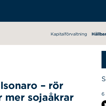
Kapitalförvaltning
Hållba
S
lsonaro – rör
6
r mer sojaåkrar