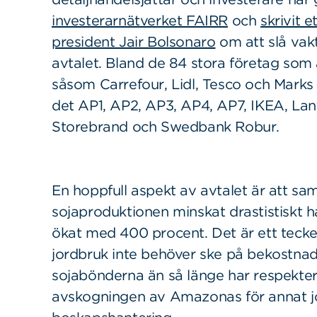
investerarnätverket FAIRR
och
skrivit e
president Jair Bolsonaro
om att slå vak
avtalet. Bland de 84 stora företag som ä
såsom Carrefour, Lidl, Tesco och Marks
det AP1, AP2, AP3, AP4, AP7, IKEA, La
Storebrand och Swedbank Robur.
En hoppfull aspekt av avtalet är att sa
sojaproduktionen minskat drastistiskt h
ökat med 400 procent. Det är ett tecke
jordbruk inte behöver ske på bekostna
Sök
Sök på sidan:
sojabönderna än så länge har respekter
efter:
avskogningen av Amazonas för annat jo