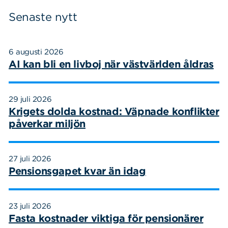
Sök
Sök på sidan:
Senaste nytt
efter:
6 augusti 2026
AI kan bli en livboj när västvärlden åldras
29 juli 2026
Krigets dolda kostnad: Väpnade konflikter
påverkar miljön
27 juli 2026
Pensionsgapet kvar än idag
23 juli 2026
Fasta kostnader viktiga för pensionärer