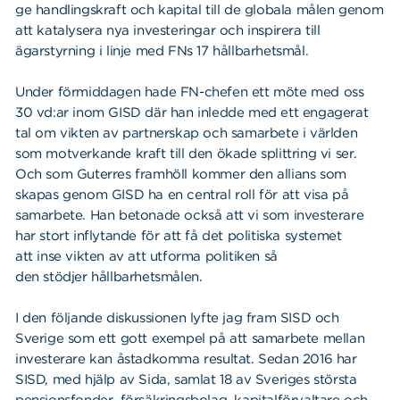
ge handlingskraft och kapital till de globala målen genom
att katalysera nya investeringar och inspirera till
ägarstyrning i linje med FNs 17 hållbarhetsmål.
Under förmiddagen hade FN-chefen ett möte med oss
30 vd:ar inom GISD där han inledde med ett engagerat
tal om vikten av partnerskap och samarbete i världen
som motverkande kraft till den ökade splittring vi ser.
Och som Guterres framhöll kommer den allians som
skapas genom GISD ha en central roll för att visa på
samarbete. Han betonade också att vi som investerare
har stort inflytande för att få det politiska systemet
att inse vikten av att utforma politiken så
den stödjer hållbarhetsmålen.
I den följande diskussionen lyfte jag fram SISD och
Sverige som ett gott exempel på att samarbete mellan
investerare kan åstadkomma resultat. Sedan 2016 har
SISD, med hjälp av Sida, samlat 18 av Sveriges största