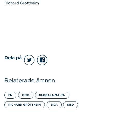
Richard Gröttheim
Dela på
Relaterade ämnen
FN
GISD
GLOBALA MÅLEN
RICHARD GRÖTTHEIM
SIDA
SISD