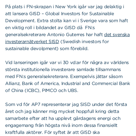
På plats i FN-skrapan i New York igår var jag delaktig i
att lansera GISD – Global Investors for Sustainable
Development. Extra stolta kan vi i Sverige vara som haft
en viktig roll i bildandet av GISD då FN:s
generalsekreterare Antonio Guterres har haft
det svenska
investerarnätverket SISD
(Swedish investors for
sustainable devolpment) som förebild.
Vid lanseringen igår var vi 30 vd:ar för några av världens
största institutionella investerare samlade tillsammans
med FN:s generalsekreterare. Exempelvis jättar såsom
Allianz, Bank of America, Industrial and Commercial Bank
of China (ICBC), PIMCO och UBS.
Som vd för AP7 representerar jag SISD under det första
året och jag känner mig mycket hoppfull kring detta
samarbete efter att ha upplevt gårdagens energi och
engagemang från högsta nivå inom dessa finansiellt
kraftfulla aktörer. För syftet är att GISD ska