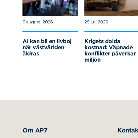
6 augusti 2026
29 juli 2026
AI kan bli en livboj
Krigets dolda
när västvärlden
kostnad: Väpnade
åldras
konflikter påverkar
miljön
Om AP7
Kontak