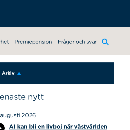
rhet
Premiepension
Frågor och svar
Arkiv
enaste nytt
 augusti 2026
AI kan bli en livboj när västvärlden