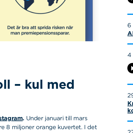
6
A
4
ll – kul med
29
K
k
nstagram
.
Under januari till mars
 8 miljoner orange kuvertet. I det
27