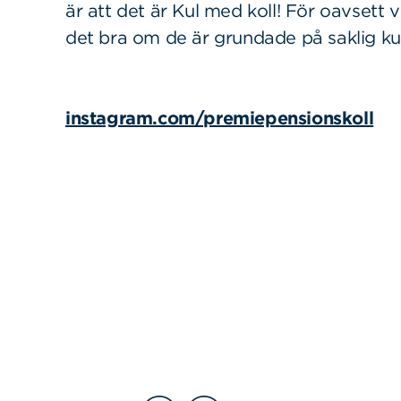
är att det är Kul med koll! För oavsett v
det bra om de är grundade på saklig k
Sök
Sök på sidan:
efter:
instagram.com/premiepensionskoll