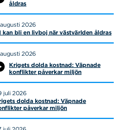
åldras
 augusti 2026
I kan bli en livboj när västvärlden åldras
 augusti 2026
Krigets dolda kostnad: Väpnade
konflikter påverkar miljön
 juli 2026
rigets dolda kostnad: Väpnade
onflikter påverkar miljön
 juli 2026