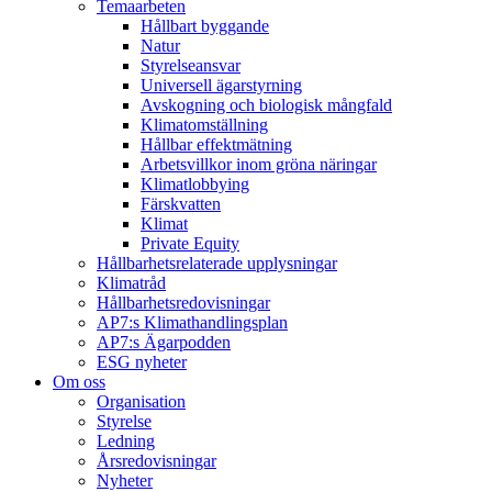
Temaarbeten
Hållbart byggande
Natur
Styrelseansvar
Universell ägarstyrning
Avskogning och biologisk mångfald
Klimatomställning
Hållbar effektmätning
Arbetsvillkor inom gröna näringar
Klimatlobbying
Färskvatten
Klimat
Private Equity
Hållbarhetsrelaterade upplysningar
Klimatråd
Hållbarhetsredovisningar
AP7:s Klimathandlingsplan
AP7:s Ägarpodden
ESG nyheter
Om oss
Organisation
Styrelse
Ledning
Årsredovisningar
Nyheter