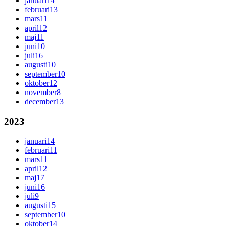
januari
14
februari
13
mars
11
april
12
maj
11
juni
10
juli
16
augusti
10
september
10
oktober
12
november
8
december
13
2023
januari
14
februari
11
mars
11
april
12
maj
17
juni
16
juli
9
augusti
15
september
10
oktober
14