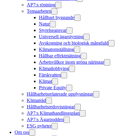
AP7:s röstning
Temaarbeten
Hållbart byggande
Natur
Styrelseansvar
Universell ägarstyrning
Avskogning och biologisk mångfald
Klimatomställning
Hållbar effektmätning
Arbetsvillkor inom gröna näringar
Klimatlobbying
Färskvatten
Klimat
Private Equity
Hållbarhetsrelaterade upplysningar
Klimatråd
Hållbarhetsredovisningar
AP7:s Klimathandlingsplan
AP7:s Ägarpodden
ESG nyheter
Om oss