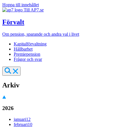
Hoppa till innehållet
Till AP7.se
Förvalt
Om pension, sparande och andra val i livet
Kapitalförvaltning
Hållbarhet
Premiepension
Frågor och svar
Arkiv
2026
januari
12
februari
10