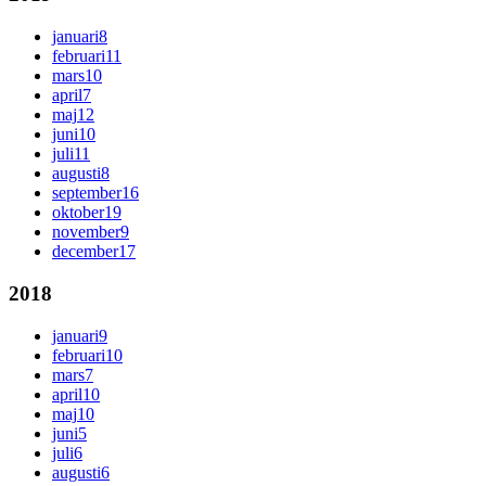
januari
8
februari
11
mars
10
april
7
maj
12
juni
10
juli
11
augusti
8
september
16
oktober
19
november
9
december
17
2018
januari
9
februari
10
mars
7
april
10
maj
10
juni
5
juli
6
augusti
6