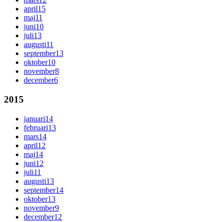
april
15
maj
11
juni
10
juli
13
augusti
11
september
13
oktober
10
november
8
december
6
2015
januari
14
februari
13
mars
14
april
12
maj
14
juni
12
juli
11
augusti
13
september
14
oktober
13
november
9
december
12