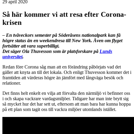
29 april 2020
Så här kommer vi att resa efter Corona-
krisen
– En tvåveckors semester på Söderåsens nationalpark kan få
högre status än en weekendresa till New York. Även om flyget
fortsätter att vara superbilligt.
Det säger Ola Thuvesson som är platsforskare på
Lunds
universitet
.
Redan före Corona såg man att en förändring påbörjats vad det
gäller att knyta an till det lokala. Och enligt Thuvesson kommer det i
framtiden att värderas högre än jämfört med långväga besök och
relationer.
Det finns helt enkelt en vilja att förvalta den närmiljö vi befinner oss
i och skapa vackrare vardagsmiljöer. Tidigare har man inte brytt sig
så mycket hur det har sett ut, eftersom att man bara har kunna hoppa
på ett plan som tagit oss till vackra miljöer utomlands istället.