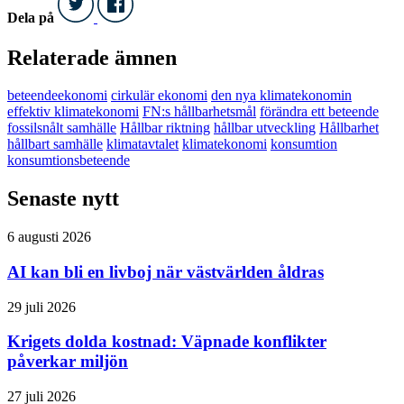
Dela på
Relaterade ämnen
beteendeekonomi
cirkulär ekonomi
den nya klimatekonomin
effektiv klimatekonomi
FN:s hållbarhetsmål
förändra ett beteende
fossilsnålt samhälle
Hållbar riktning
hållbar utveckling
Hållbarhet
hållbart samhälle
klimatavtalet
klimatekonomi
konsumtion
konsumtionsbeteende
Senaste nytt
6 augusti 2026
AI kan bli en livboj när västvärlden åldras
29 juli 2026
Krigets dolda kostnad: Väpnade konflikter
påverkar miljön
27 juli 2026