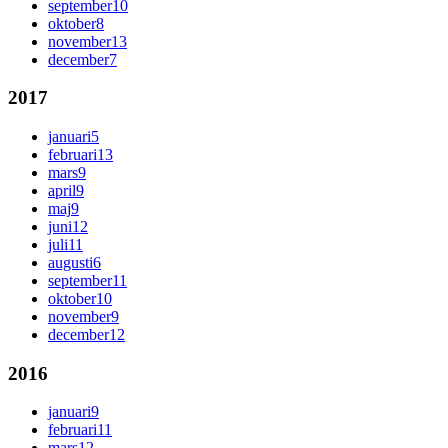
september
10
oktober
8
november
13
december
7
2017
januari
5
februari
13
mars
9
april
9
maj
9
juni
12
juli
11
augusti
6
september
11
oktober
10
november
9
december
12
2016
januari
9
februari
11
mars
12