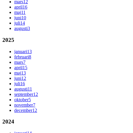
mars
12
april
16
maj
11
juni
10
juli
14
augusti
3
2025
januari
13
februari
8
mars
7
april
15
maj
13
juni
12
juli
16
augusti
11
september
12
oktober
5
november
7
december
12
2024