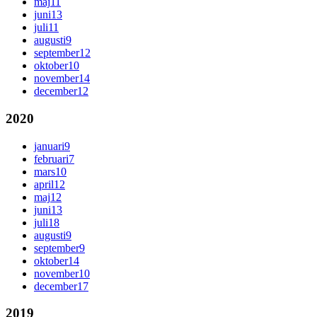
maj
11
juni
13
juli
11
augusti
9
september
12
oktober
10
november
14
december
12
2020
januari
9
februari
7
mars
10
april
12
maj
12
juni
13
juli
18
augusti
9
september
9
oktober
14
november
10
december
17
2019