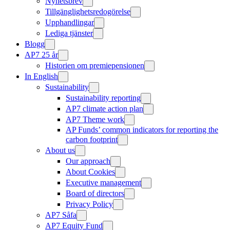
Nyhetsbrev
Tillgänglighetsredogörelse
Upphandlingar
Lediga tjänster
Blogg
AP7 25 år
Historien om premiepensionen
In English
Sustainability
Sustainability reporting
AP7 climate action plan
AP7 Theme work
AP Funds’ common indicators for reporting the
carbon footprint
About us
Our approach
About Cookies
Executive management
Board of directors
Privacy Policy
AP7 Såfa
AP7 Equity Fund