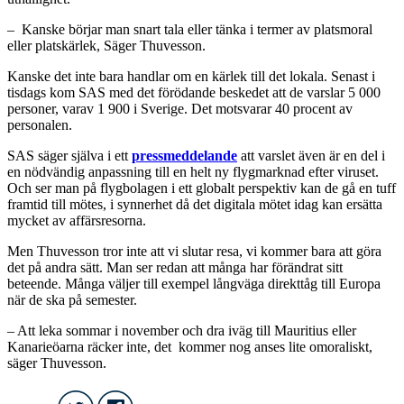
– Kanske börjar man snart tala eller tänka i termer av platsmoral
eller platskärlek, Säger Thuvesson.
Kanske det inte bara handlar om en kärlek till det lokala. Senast i
tisdags kom SAS med det förödande beskedet att de varslar 5 000
personer, varav 1 900 i Sverige. Det motsvarar 40 procent av
personalen.
SAS säger själva i ett
pressmeddelande
att varslet även är en del i
en nödvändig anpassning till en helt ny flygmarknad efter viruset.
Och ser man på flygbolagen i ett globalt perspektiv kan de gå en tuff
framtid till mötes, i synnerhet då det digitala mötet idag kan ersätta
mycket av affärsresorna.
Men Thuvesson tror inte att vi slutar resa, vi kommer bara att göra
det på andra sätt. Man ser redan att många har förändrat sitt
beteende. Många väljer till exempel långväga direkttåg till Europa
när de ska på semester.
– Att leka sommar i november och dra iväg till Mauritius eller
Kanarieöarna räcker inte, det kommer nog anses lite omoraliskt,
säger Thuvesson.