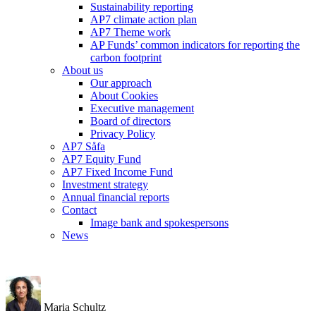
Sustainability reporting
AP7 climate action plan
AP7 Theme work
AP Funds’ common indicators for reporting the
carbon footprint
About us
Our approach
About Cookies
Executive management
Board of directors
Privacy Policy
AP7 Såfa
AP7 Equity Fund
AP7 Fixed Income Fund
Investment strategy
Annual financial reports
Contact
Image bank and spokespersons
News
Maria Schultz