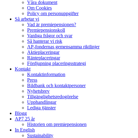
Våra dokument
Om Cookies
Policy om personuppgifter
Så arbetar vi
Vad är premiepensionen?
Premiepensionskoll
Vanliga frågor och svar
Så hanterar vi risk
AP-fondernas gemensamma riktlinjer
Aktieplaceringar
Ränteplaceringar
Fördjupning placeringsstrategi
Kontakt
Kontaktinformation
Press
Bildbank och kontaktpersoner
Nyhetsbrev
Tillgänglighetsredogörelse
Upphandlingar
Lediga tjänster
Blogg
AP7 25 år
Historien om premiepensionen
In English
Sustainability