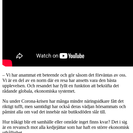
– Vi har anammat ett beteende och gör såsom det förväntas av oss.
Vi är en del av en norm där en resa har ansetts vara den bästa
upplevelsen. Och resandet har fyllt en funktion att bekräfta det
rådande globala, ekonomiska systemet.
Nu under Corona-krisen har många mindre näringsidkare fått det
riktigt tufft, men samtidigt har också deras vädjan hörsammats och
påmint alla om vad det innebär när butiksdöden slår till.
Hur tråkigt blir ett samhälle eller område inget finns kvar? Det i sig
är en revansch mot alla kedjejättar som har haft en större ekonomisk
uthållighet.