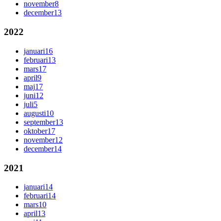
november
8
december
13
2022
januari
16
februari
13
mars
17
april
9
maj
17
juni
12
juli
5
augusti
10
september
13
oktober
17
november
12
december
14
2021
januari
14
februari
14
mars
10
april
13