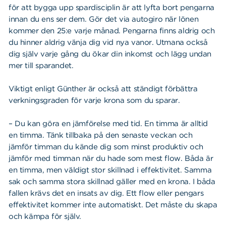
för att bygga upp spardisciplin är att lyfta bort pengarna
innan du ens ser dem. Gör det via autogiro när lönen
kommer den 25:e varje månad. Pengarna finns aldrig och
du hinner aldrig vänja dig vid nya vanor. Utmana också
dig själv varje gång du ökar din inkomst och lägg undan
mer till sparandet.
Viktigt enligt Günther är också att ständigt förbättra
verkningsgraden för varje krona som du sparar.
– Du kan göra en jämförelse med tid. En timma är alltid
en timma. Tänk tillbaka på den senaste veckan och
jämför timman du kände dig som minst produktiv och
jämför med timman när du hade som mest flow. Båda är
en timma, men väldigt stor skillnad i effektivitet. Samma
sak och samma stora skillnad gäller med en krona. I båda
fallen krävs det en insats av dig. Ett flow eller pengars
effektivitet kommer inte automatiskt. Det måste du skapa
och kämpa för själv.