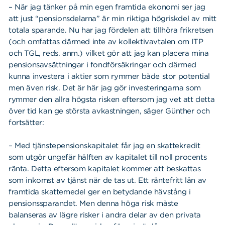
– När jag tänker på min egen framtida ekonomi ser jag
att just “pensionsdelarna” är min riktiga högriskdel av mitt
totala sparande. Nu har jag fördelen att tillhöra frikretsen
(och omfattas därmed inte av kollektivavtalen om ITP
och TGL, reds. anm.) vilket gör att jag kan placera mina
pensionsavsättningar i fondförsäkringar och därmed
kunna investera i aktier som rymmer både stor potential
men även risk. Det är här jag gör investeringarna som
rymmer den allra högsta risken eftersom jag vet att detta
över tid kan ge största avkastningen, säger Günther och
fortsätter:
– Med tjänstepensionskapitalet får jag en skattekredit
som utgör ungefär hälften av kapitalet till noll procents
ränta. Detta eftersom kapitalet kommer att beskattas
som inkomst av tjänst när de tas ut. Ett räntefritt lån av
framtida skattemedel ger en betydande hävstång i
pensionssparandet. Men denna höga risk måste
balanseras av lägre risker i andra delar av den privata