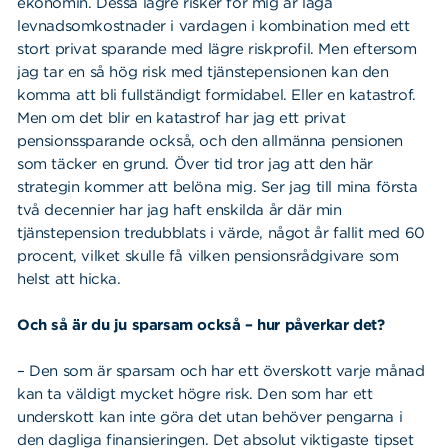
ekonomin. Dessa lägre risker för mig är låga
levnadsomkostnader i vardagen i kombination med ett
stort privat sparande med lägre riskprofil. Men eftersom
jag tar en så hög risk med tjänstepensionen kan den
komma att bli fullständigt formidabel. Eller en katastrof.
Men om det blir en katastrof har jag ett privat
pensionssparande också, och den allmänna pensionen
som täcker en grund. Över tid tror jag att den här
strategin kommer att belöna mig. Ser jag till mina första
två decennier har jag haft enskilda år där min
Sök
Sök på sidan:
tjänstepension tredubblats i värde, något år fallit med 60
efter:
procent, vilket skulle få vilken pensionsrådgivare som
helst att hicka.
Och så är du ju sparsam också – hur påverkar det?
– Den som är sparsam och har ett överskott varje månad
kan ta väldigt mycket högre risk. Den som har ett
underskott kan inte göra det utan behöver pengarna i
den dagliga finansieringen. Det absolut viktigaste tipset