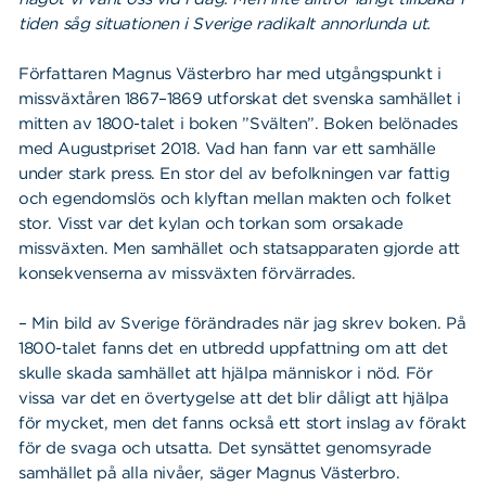
tiden såg situationen i Sverige radikalt annorlunda ut.
Författaren Magnus Västerbro har med utgångspunkt i
missväxtåren 1867–1869 utforskat det svenska samhället i
mitten av 1800-talet i boken ”Svälten”. Boken belönades
med Augustpriset 2018. Vad han fann var ett samhälle
under stark press. En stor del av befolkningen var fattig
och egendomslös och klyftan mellan makten och folket
stor. Visst var det kylan och torkan som orsakade
missväxten. Men samhället och statsapparaten gjorde att
konsekvenserna av missväxten förvärrades.
– Min bild av Sverige förändrades när jag skrev boken. På
1800-talet fanns det en utbredd uppfattning om att det
skulle skada samhället att hjälpa människor i nöd. För
vissa var det en övertygelse att det blir dåligt att hjälpa
för mycket, men det fanns också ett stort inslag av förakt
för de svaga och utsatta. Det synsättet genomsyrade
samhället på alla nivåer, säger Magnus Västerbro.