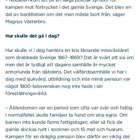
– Nödåren kom att bli en slags politisk symbol för
kampen mot förtrycket i det gamla Sverige. Det blev en
del av berättelsen om det man måste bort från, säger
Magnus Västerbro.
Hur skulle det gå i dag?
Hur skulle vi i dag hantera en kris liknande missväxtåret
som drabbade Sverige 1867–1869? Det är svårt att sia om
men det är tydligt att dagens samhälle är mycket
annorlunda från dåtidens. Det välfärdssamhälle vi har i
dag med sjukvård, utbildning och inte minst pension var
något 1800-talssvensken nog inte hade i sin
föreställningsvärld.
– Ålderdomen var en period som ofta var svår och fattig.
I normalfallet skulle familjen ta hand om sina egna. Om
barnen inte kunde fanns fattigstugan, eller så fick de
gamla skickas runt i socknen och få mat och husrum.
Kampen för en dräglig pension blev därför en viktig del