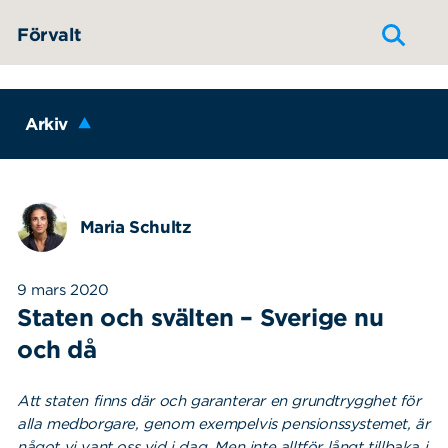
Hoppa till innehållet
Förvalt
Arkiv
Maria Schultz
9 mars 2020
Staten och svälten – Sverige nu
och då
Att staten finns där och garanterar en grundtrygghet för
alla medborgare, genom exempelvis pensionssystemet, är
något vi vant oss vid i dag. Men inte alltför långt tillbaka i