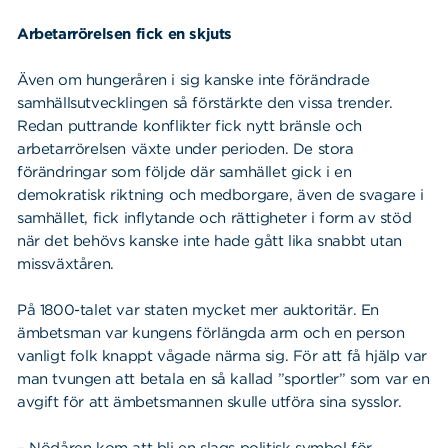
Arbetarrörelsen fick en skjuts
Även om hungeråren i sig kanske inte förändrade
samhällsutvecklingen så förstärkte den vissa trender.
Redan puttrande konflikter fick nytt bränsle och
arbetarrörelsen växte under perioden. De stora
förändringar som följde där samhället gick i en
demokratisk riktning och medborgare, även de svagare i
samhället, fick inflytande och rättigheter i form av stöd
när det behövs kanske inte hade gått lika snabbt utan
missväxtåren.
På 1800-talet var staten mycket mer auktoritär. En
ämbetsman var kungens förlängda arm och en person
vanligt folk knappt vågade närma sig. För att få hjälp var
man tvungen att betala en så kallad ”sportler” som var en
avgift för att ämbetsmannen skulle utföra sina sysslor.