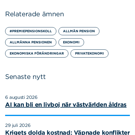
Relaterade ämnen
#PREMIEPENSIONSKOLL
ALLMÄN PENSION
Sök
Sök på sidan:
ALLMÄNNA PENSIONEN
EKONOMI
efter:
EKONOMISKA FÖRÄNDRINGAR
PRIVATEKONOMI
Senaste nytt
6 augusti 2026
AI kan bli en livboj när västvärlden åldras
29 juli 2026
Krigets dolda kostnad: Väpnade konflikter