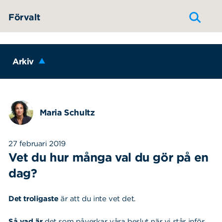
Hoppa till innehållet
Förvalt
Arkiv
Maria Schultz
27 februari 2019
Vet du hur många val du gör på en
dag?
Det troligaste
är att du inte vet det.
Så vad är
det som påverkar våra beslut när vi står inför