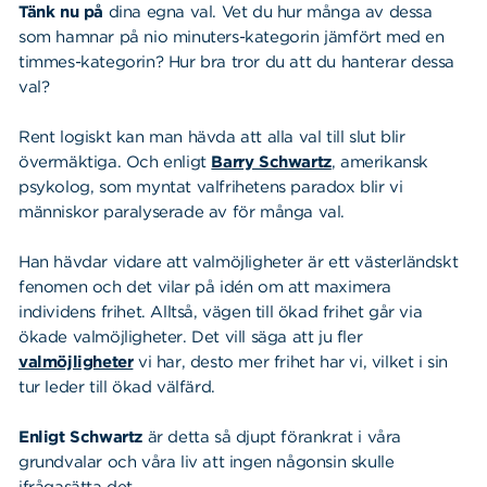
Tänk nu på
dina egna val. Vet du hur många av dessa
som hamnar på nio minuters-kategorin jämfört med en
timmes-kategorin? Hur bra tror du att du hanterar dessa
val?
Rent logiskt kan man hävda att alla val till slut blir
övermäktiga. Och enligt
Barry Schwartz
, amerikansk
psykolog, som myntat valfrihetens paradox blir vi
människor paralyserade av för många val.
Han hävdar vidare att valmöjligheter är ett västerländskt
fenomen och det vilar på idén om att maximera
individens frihet. Alltså, vägen till ökad frihet går via
ökade valmöjligheter. Det vill säga att ju fler
valmöjligheter
vi har, desto mer frihet har vi, vilket i sin
tur leder till ökad välfärd.
Enligt Schwartz
är detta så djupt förankrat i våra
grundvalar och våra liv att ingen någonsin skulle