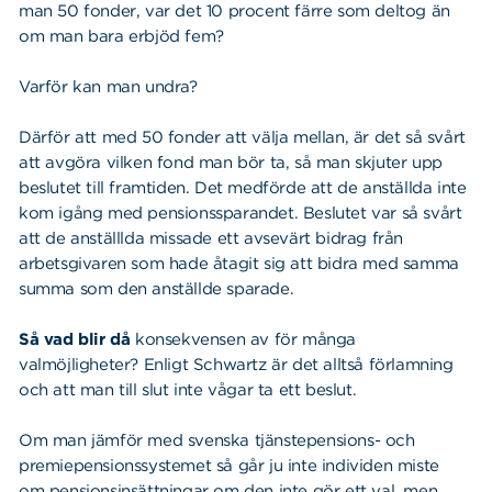
man 50 fonder, var det 10 procent färre som deltog än
om man bara erbjöd fem?
Varför kan man undra?
Därför att med 50 fonder att välja mellan, är det så svårt
att avgöra vilken fond man bör ta, så man skjuter upp
beslutet till framtiden. Det medförde att de anställda inte
kom igång med pensionssparandet. Beslutet var så svårt
att de anställlda missade ett avsevärt bidrag från
arbetsgivaren som hade åtagit sig att bidra med samma
summa som den anställde sparade.
Så vad blir då
konsekvensen av för många
valmöjligheter? Enligt Schwartz är det alltså förlamning
och att man till slut inte vågar ta ett beslut.
Om man jämför med svenska tjänstepensions- och
premiepensionssystemet så går ju inte individen miste
om pensionsinsättningar om den inte gör ett val, men