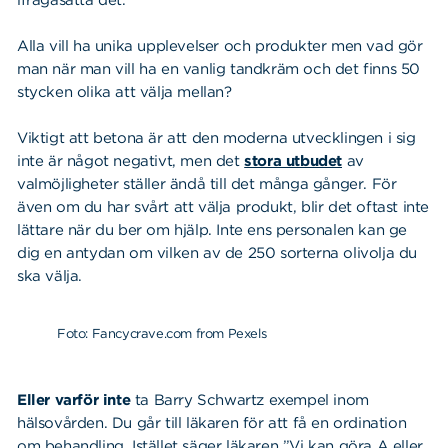
ifrågasätta det.
Alla vill ha unika upplevelser och produkter men vad gör
man när man vill ha en vanlig tandkräm och det finns 50
stycken olika att välja mellan?
Viktigt att betona är att den moderna utvecklingen i sig
inte är något negativt, men det
stora utbudet
av
valmöjligheter ställer ändå till det många gånger. För
även om du har svårt att välja produkt, blir det oftast inte
lättare när du ber om hjälp. Inte ens personalen kan ge
dig en antydan om vilken av de 250 sorterna olivolja du
ska välja.
Foto: Fancycrave.com from Pexels
Eller varför inte
ta Barry Schwartz exempel inom
hälsovården. Du går till läkaren för att få en ordination
om behandling. Istället säger läkaren ”Vi kan göra A eller