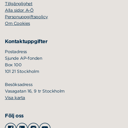
Sök
Sök på sidan:
Tillgänglighet
efter:
Alla sidor A-Ö
Personuppgiftspolicy
Om Cookies
Kontaktuppgifter
Postadress
Sjunde AP-fonden
Box 100
101 21 Stockholm
Besöksadress
Vasagatan 16, 9 tr Stockholm
Visa karta
Följ oss
Facebook
Linkedin
Instagram
Youtube