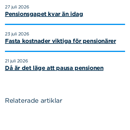
27 juli 2026
Pensionsgapet kvar än idag
23 juli 2026
Sök
Sök på sidan:
Fasta kostnader viktiga för pensionärer
efter:
21 juli 2026
Då är det läge att pausa pensionen
Relaterade artiklar