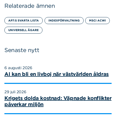
Relaterade ämnen
AP7:S SVARTA LISTA
INDEXFÖRVALTNING
MSCI ACWI
UNIVERSELL ÄGARE
Senaste nytt
6 augusti 2026
AI kan bli en livboj när västvärlden åldras
29 juli 2026
Krigets dolda kostnad: Väpnade konflikter
påverkar miljön