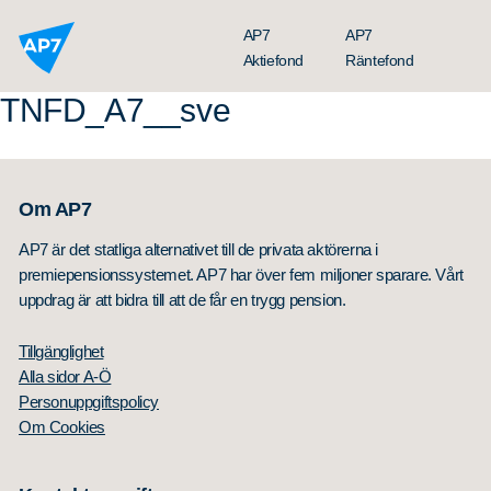
Hoppa till innehållet
AP7
AP7
Aktiefond
Räntefond
TNFD_A7__sve
Om AP7
AP7 är det statliga alternativet till de privata aktörerna i
premiepensionssystemet. AP7 har över fem miljoner sparare. Vårt
uppdrag är att bidra till att de får en trygg pension.
Tillgänglighet
Sök
Sök på sidan:
Alla sidor A-Ö
efter:
Personuppgiftspolicy
Om Cookies