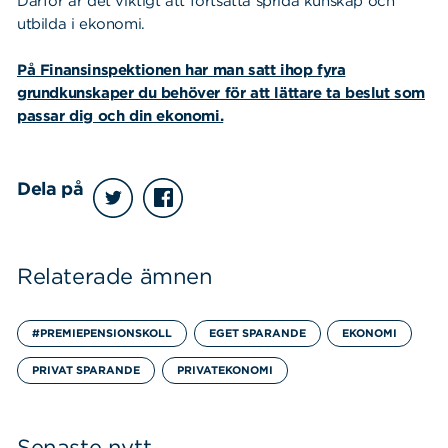
Därför är det viktigt att fortsätta sprida kunskap och
utbilda i ekonomi.
På Finansinspektionen har man satt ihop fyra
grundkunskaper du behöver för att lättare ta beslut som
passar dig och din ekonomi.
Dela på
Relaterade ämnen
#PREMIEPENSIONSKOLL
EGET SPARANDE
EKONOMI
PRIVAT SPARANDE
PRIVATEKONOMI
Senaste nytt