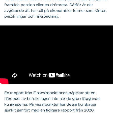
framtida pension eller en drömresa. Därför är det
avgörande att ha koll på ekonomiska termer som räntor,
prisökningar och riskspridning.
En rapport från Finansinspektionen påpekar att en
fjärdedel av befolkningen inte har de grundläggande
kunskaperna. På vissa punkter har dessa kunskaper
sjunkit jämfört med en tidigare rapport från 2020.