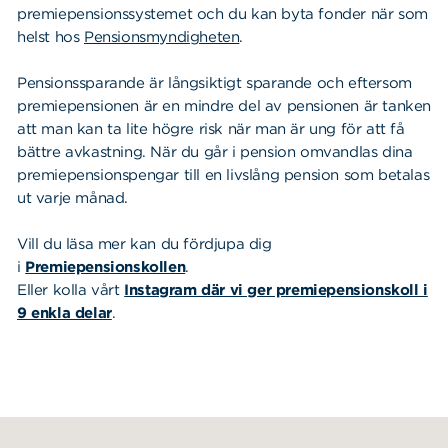
Sök
Sök på sidan:
premiepensionssystemet och du kan byta fonder när som
efter:
helst hos
Pensionsmyndigheten
.
Pensionssparande är långsiktigt sparande och eftersom
premiepensionen är en mindre del av pensionen är tanken
att man kan ta lite högre risk när man är ung för att få
bättre avkastning. När du går i pension omvandlas dina
premiepensionspengar till en livslång pension som betalas
ut varje månad.
Vill du läsa mer kan du fördjupa dig
i
Premiepensionskollen
.
Eller kolla vårt
Instagram där vi ger premiepensionskoll i
9 enkla delar
.