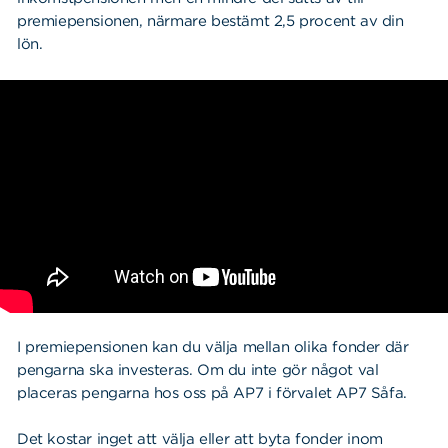
AP-fondernas gemensamma riktlinjer
premiepensionen, närmare bestämt 2,5 procent av din
lön.
Aktieplaceringar
Ränteplaceringar
Fördjupning placeringsstrategi
I premiepensionen kan du välja mellan olika fonder där
pengarna ska investeras. Om du inte gör något val
placeras pengarna hos oss på AP7 i förvalet AP7 Såfa.
Det kostar inget att välja eller att byta fonder inom