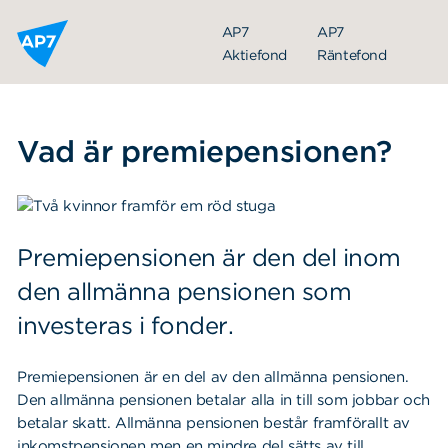
Hoppa till innehållet
AP7
AP7
Aktiefond
Räntefond
Vad är premiepensionen?
Premiepensionen är den del inom
den allmänna pensionen som
investeras i fonder.
Vad är premiepensionen?
Premiepensionskoll
Premiepensionen är en del av den allmänna pensionen.
Vanliga frågor och svar
Den allmänna pensionen betalar alla in till som jobbar och
betalar skatt. Allmänna pensionen består framförallt av
Så hanterar vi risk
inkomstpensionen men en mindre del sätts av till