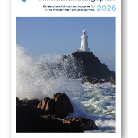
AP7:s Ägarpodden
ESG nyheter