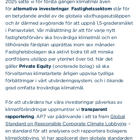
2025 satte vi för första gången klimatmål även
för
alternativa investeringar
.
Fastighetssektorn
står för
en betydande andel av de globala växthusgasutsläppen
och är därmed avgörande för att uppnå 1,5-gradersmålet
i Parisavtalet. Vår målsättning är att för varje nytt
fastighetsförvärv ska trovärdiga klimatmål och en
tillhörande färdplan upprättas inom sex månader.
Fastighetsbolagen ska aktivt bidra till att minska
portföljens utsläpp per ytenhet över tid. När det
gäller
Private Equity
(onoterade bolag) så ska
förvaltarnas klimatarbete årligen uppvisa tydliga
förbättringar i vårt utvärderingssystem, och i ökande
grad omfatta trovärdiga klimatmål.
För att utvärdera hur våra investeringar påverkas av
klimatförändringar uppmuntrar vi
transparent
rapportering
. AP7 var pådrivande i att ta fram
Global
Standard on Responsible Corporate Climate Lobbying
–
en standard för att analysera och rapportera bolagens
klimatlobbying. Vi har applicerat den globala standarden