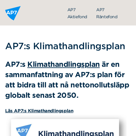
Hoppa till innehållet
AP7
AP7
Aktiefond
Räntefond
AP7:s Klimathandlingsplan
AP7:s
Klimathandlingsplan
är en
Ansvarsfulla investeringar
sammanfattning av AP7:s plan för
AP7:s röstning
att bidra till att nå nettonollutsläpp
Temaarbeten
globalt senast 2050.
Hållbarhetsrelaterade upplysningar
Klimatråd
Läs AP7:s Klimathandlingsplan
Hållbarhetsredovisningar
AP7:s Klimathandlingsplan