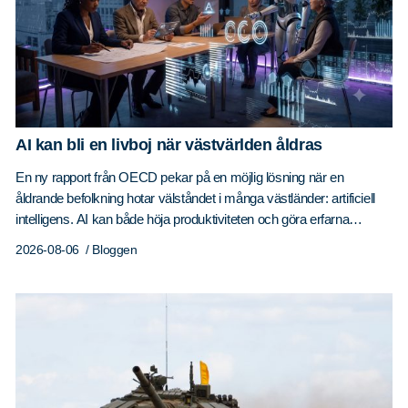
AI kan bli en livboj när västvärlden åldras
En ny rapport från OECD pekar på en möjlig lösning när en
åldrande befolkning hotar välståndet i många västländer: artificiell
intelligens. AI kan både höja produktiviteten och göra erfarna
medarbetare mer effektiva – om arbetsmarknaden hinner ställa om.
2026-08-06
/ Bloggen
OECD-länderna står inför en stor ekonomisk utmaning.
Befolkningen blir äldre samtidigt som det föds färre barn. Det
innebär…