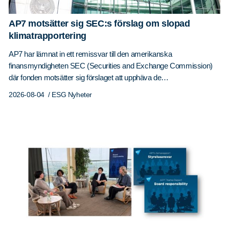
kurvan
för
AP7 motsätter sig SEC:s förslag om slopad
AP7
klimatrapportering
Såfa
en
AP7 har lämnat in ett remissvar till den amerikanska
uppåtgående
finansmyndigheten SEC (Securities and Exchange Commission)
trend
där fonden motsätter sig förslaget att upphäva de
med
klimatrapporteringsregler som myndigheten antog 2024. Ett
2026-08-04
/ ESG Nyheter
undantag
slopande av reglerna riskerar att försämra investerares möjligheter
för
att bedöma klimatrelaterade finansiella risker och fatta välgrundade
perioder
investeringsbeslut. Den 3 juni 2026 presenterade SEC ett förslag
med
om…
ekonomisk
nedgång.
En
motsvarande
kurva
visas
för