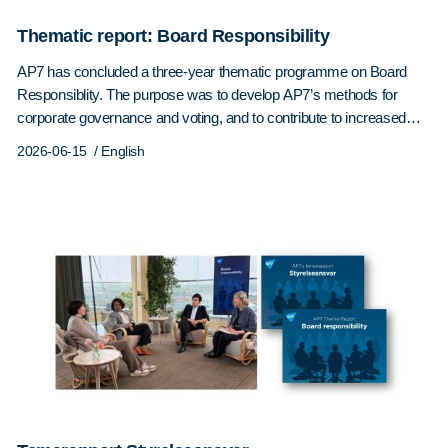
genomsnittet
av
Thematic report: Board Responsibility
de
privata
AP7 has concluded a three-year thematic programme on Board
premiepensionsfonderna.
Responsiblity. The purpose was to develop AP7’s methods for
Trenden
corporate governance and voting, and to contribute to increased
för
knowledge about the role of the board for sustainable development.
2026-06-15
/ English
de
Boards serve as the link between shareholders and company
privata
management. They make decisions that influence a company’s
fonderna
strategic…
är
generellt
lägre
under
motsvarande
period.