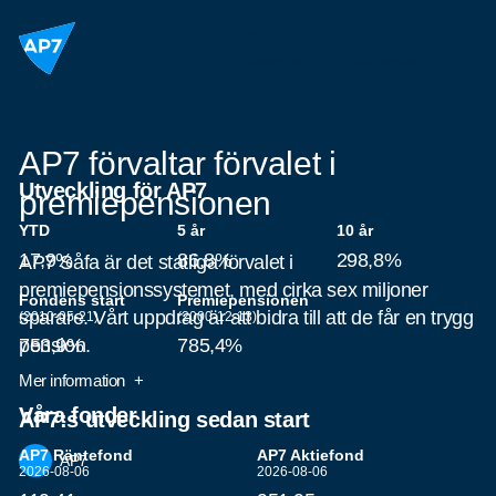
Hoppa till innehållet
AP7
AP7
Aktiefond
Räntefond
AP7 förvaltar förvalet i
Utveckling för AP7
premiepensionen
YTD
5 år
10 år
17,9%
86,8%
298,8%
AP7 Såfa är det statliga förvalet i
premiepensionssystemet, med cirka sex miljoner
Fondens start
Premiepensionen
sparare. Vårt uppdrag är att bidra till att de får en trygg
(2010-05-21)
(2000-12-13)
pension.
753,9%
785,4%
Mer information
Våra fonder
AP7:s utveckling sedan start
Linjediagram
AP7 Räntefond
AP7 Aktiefond
AP7
som
2026-08-06
2026-08-06
visar