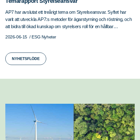
Temarapport Styrelseansvar
AP7 har avslutat ett treårigt tema om Styrelseansvar. Syftet har
varit att utveckla AP7:s metoder för ägarstyrning och röstning, och
att bidra till ökad kunskap om styrelsers roll för en hållbar
utveckling. Styrelser utgör länken mellan ägare och företagsledning.
2026-06-15
/ ESG Nyheter
De fattar beslut som påverkar företags strategiska inriktning,
riskhantering och långsiktiga värdeskapande, och därmed också
investerares avkastning. Under senare år…
NYHETSFLÖDE