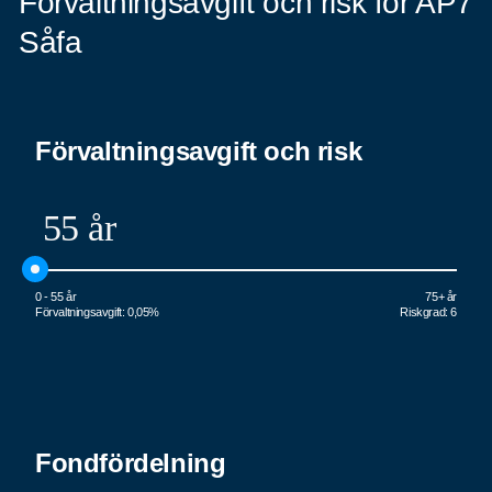
Förvaltningsavgift och risk för AP7
Såfa
Förvaltningsavgift och risk
55 år
0 - 55 år
75+ år
Förvaltningsavgift:
0,05%
Riskgrad:
6
Fondfördelning