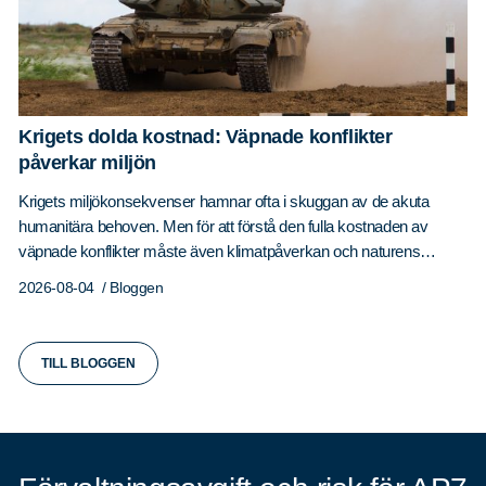
Krigets dolda kostnad: Väpnade konflikter
påverkar miljön
Krigets miljökonsekvenser hamnar ofta i skuggan av de akuta
humanitära behoven. Men för att förstå den fulla kostnaden av
väpnade konflikter måste även klimatpåverkan och naturens
förluster räknas in. LÄS MER HÄR!
2026-08-04
/ Bloggen
TILL BLOGGEN