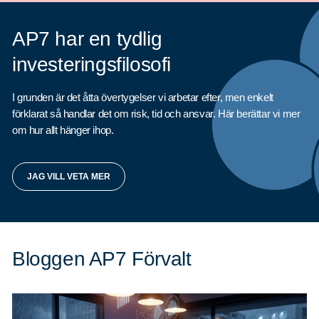
AP7 har en tydlig
investeringsfilosofi
Sök
Sök på sidan:
efter:
I grunden är det åtta övertygelser vi arbetar efter, men enkelt
förklarat så handlar det om risk, tid och ansvar. Här berättar vi mer
om hur allt hänger ihop.
JAG VILL VETA MER
Bloggen AP7 Förvalt