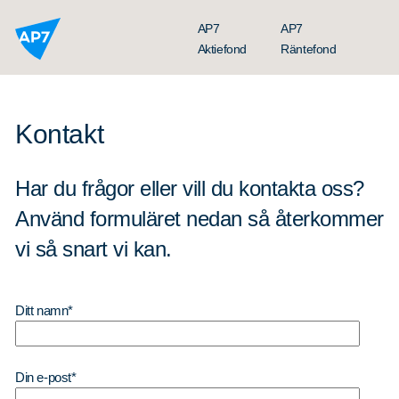
Hoppa till innehållet
AP7
AP7
Aktiefond
Räntefond
Kontakt
Har du frågor eller vill du kontakta oss?
Använd formuläret nedan så återkommer
vi så snart vi kan.
Ditt namn*
Kontaktinformation
Press
Din e-post*
Bildbank och kontaktpersoner