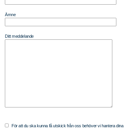
Nyhetsbrev
Ämne
Tillgänglighetsredogörelse
Upphandlingar
Ditt meddelande
Lediga tjänster
Sök
Sök på sidan:
efter:
För att du ska kunna få utskick från oss behöver vi hantera dina