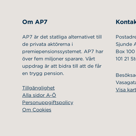
Om AP7
Kontak
AP7 är det statliga alternativet till
Postadr
de privata aktörerna i
Sjunde 
premiepensionssystemet. AP7 har
Box 100
över fem miljoner sparare. Vårt
101 21 S
uppdrag är att bidra till att de får
en trygg pension.
Besöksa
Vasagata
Tillgänglighet
Visa kar
Alla sidor A-Ö
Personuppgiftspolicy
Om Cookies