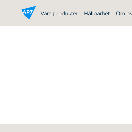
Hoppa till innehållet
Våra produkter
Hållbarhet
Om os
Sök
Sök på sidan:
efter: