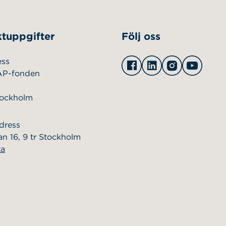
tuppgifter
Följ oss
Facebook
Linkedin
Instagram
Youtu
ess
AP-fonden
tockholm
dress
n 16, 9 tr Stockholm
ta