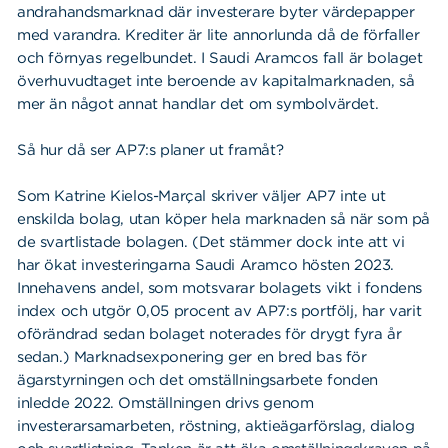
andrahandsmarknad där investerare byter värdepapper
med varandra. Krediter är lite annorlunda då de förfaller
och förnyas regelbundet. I Saudi Aramcos fall är bolaget
överhuvudtaget inte beroende av kapitalmarknaden, så
mer än något annat handlar det om symbolvärdet.
Så hur då ser AP7:s planer ut framåt?
Som Katrine Kielos-Marçal skriver väljer AP7 inte ut
enskilda bolag, utan köper hela marknaden så när som på
de svartlistade bolagen. (Det stämmer dock inte att vi
har ökat investeringarna Saudi Aramco hösten 2023.
Innehavens andel, som motsvarar bolagets vikt i fondens
index och utgör 0,05 procent av AP7:s portfölj, har varit
oförändrad sedan bolaget noterades för drygt fyra år
sedan.) Marknadsexponering ger en bred bas för
ägarstyrningen och det omställningsarbete fonden
inledde 2022. Omställningen drivs genom
investerarsamarbeten, röstning, aktieägarförslag, dialog