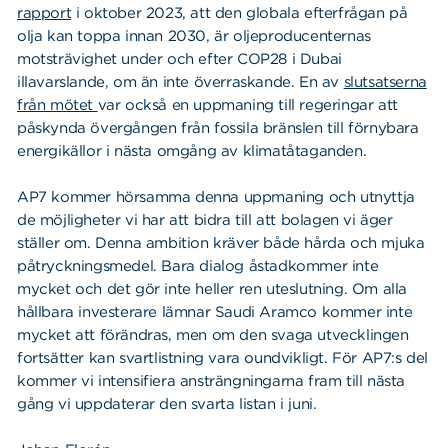
rapport
i oktober 2023, att den globala efterfrågan på
olja kan toppa innan 2030, är oljeproducenternas
motsträvighet under och efter COP28 i Dubai
illavarslande, om än inte överraskande. En av
slutsatserna
från mötet
var också en uppmaning till regeringar att
påskynda övergången från fossila bränslen till förnybara
energikällor i nästa omgång av klimatåtaganden.
AP7 kommer hörsamma denna uppmaning och utnyttja
de möjligheter vi har att bidra till att bolagen vi äger
ställer om. Denna ambition kräver både hårda och mjuka
påtryckningsmedel. Bara dialog åstadkommer inte
mycket och det gör inte heller ren uteslutning. Om alla
hållbara investerare lämnar Saudi Aramco kommer inte
mycket att förändras, men om den svaga utvecklingen
fortsätter kan svartlistning vara oundvikligt. För AP7:s del
kommer vi intensifiera ansträngningarna fram till nästa
gång vi uppdaterar den svarta listan i juni.