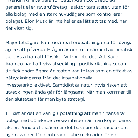
invändning, inte bara för Saudi Aramco, oljebolag
generellt eller råvaruföretag i auktoritära stater, utan för
alla bolag med en stark huvudägare som kontrollerar
bolaget. Elon Musk är inte heller så lätt att tas med, har
det visat sig.
Majoritetsägare kan försämra förutsättningarna för övriga
ägare att påverka. Frågan är om man därmed automatisk
ska avstå från att försöka. Vi tror inte det. Att Saudi
Aramco har haft viss utveckling i positiv riktning sedan
de fick andra ägare än staten kan tolkas som en effekt av
påtryckningarna från det internationella
investerarkollektivet. Samtidigt är naturligtvis risken att
utvecklingen ändå går för långsamt. När man kommer till
den slutsatsen får man byta strategi.
Till sist är det en vanlig uppfattning att man finansierar
bolag med oönskade verksamheter när man köper deras
aktier. Principiellt stämmer det bara om det handlar om
nyemissioner. Den noterade aktiemarknaden är en