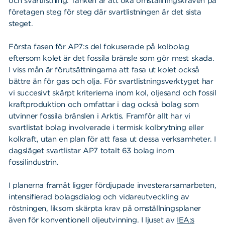
och svartlistning. Tanken är att öka omställningskraven på
Sök
Sök på sidan:
företagen steg för steg där svartlistningen är det sista
efter:
steget.
Första fasen för AP7:s del fokuserade på kolbolag
eftersom kolet är det fossila bränsle som gör mest skada.
I viss mån är förutsättningarna att fasa ut kolet också
bättre än för gas och olja. För svartlistningsverktyget har
vi succesivt skärpt kriterierna inom kol, oljesand och fossil
kraftproduktion och omfattar i dag också bolag som
utvinner fossila bränslen i Arktis. Framför allt har vi
svartlistat bolag involverade i termisk kolbrytning eller
kolkraft, utan en plan för att fasa ut dessa verksamheter. I
dagsläget svartlistar AP7 totalt 63 bolag inom
fossilindustrin.
I planerna framåt ligger fördjupade investerarsamarbeten,
intensifierad bolagsdialog och vidareutveckling av
röstningen, liksom skärpta krav på omställningsplaner
även för konventionell oljeutvinning. I ljuset av
IEA:s