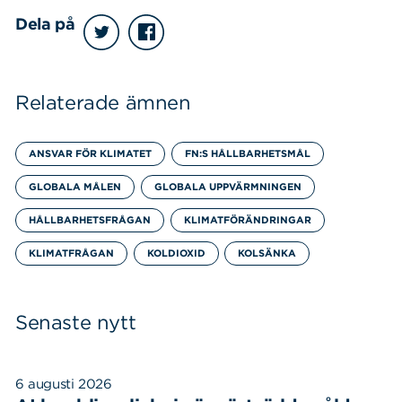
Dela på
Relaterade ämnen
ANSVAR FÖR KLIMATET
FN:S HÅLLBARHETSMÅL
GLOBALA MÅLEN
GLOBALA UPPVÄRMNINGEN
HÅLLBARHETSFRÅGAN
KLIMATFÖRÄNDRINGAR
KLIMATFRÅGAN
KOLDIOXID
KOLSÄNKA
Senaste nytt
6 augusti 2026