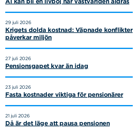
AI kan bli en livboj när västvärlden åldras
29 juli 2026
Krigets dolda kostnad: Väpnade konflikter
påverkar miljön
Sök
Sök på sidan:
27 juli 2026
Pensionsgapet kvar än idag
efter:
23 juli 2026
Fasta kostnader viktiga för pensionärer
21 juli 2026
Då är det läge att pausa pensionen