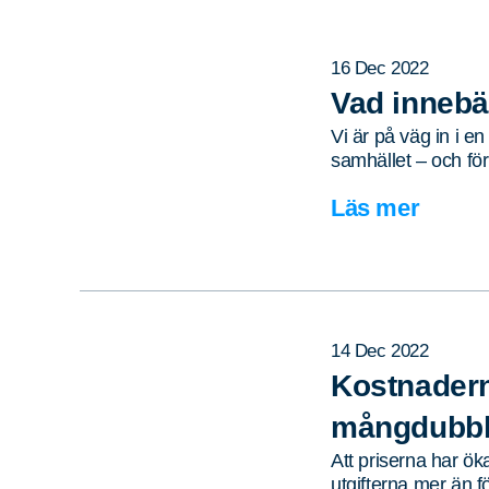
16 Dec 2022
Vad innebä
Vi är på väg in i e
samhället – och fö
Läs mer
14 Dec 2022
Kostnadern
mångdubbla
Att priserna har ök
utgifterna mer än f