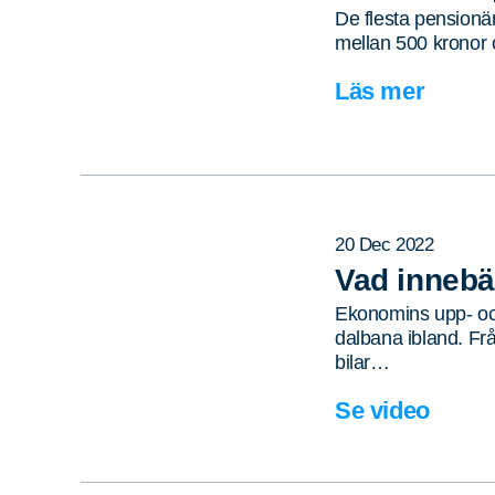
De flesta pensionä
mellan 500 kronor
Läs mer
20 Dec 2022
Vad innebä
Ekonomins upp- oc
dalbana ibland. Fr
Sök
Sök på sidan:
bilar…
efter:
Se video