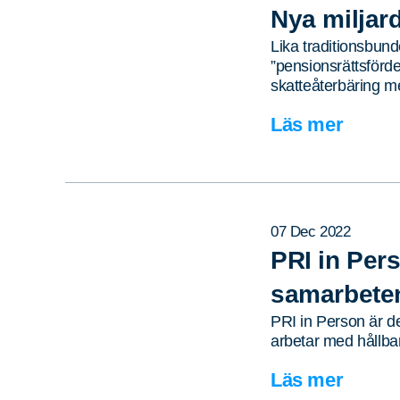
Nya miljar
Lika traditionsbund
”pensionsrättsförd
skatteåterbäring 
Läs mer
07 Dec 2022
PRI in Per
samarbete
PRI in Person är d
arbetar med hållba
Läs mer