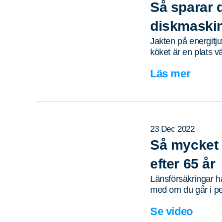
Så sparar 
diskmaski
Jakten på energitju
köket är en plats v
Läs mer
23 Dec 2022
Så mycket 
efter 65 år
Länsförsäkringar ha
med om du går i p
Se video