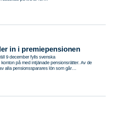
der in i premiepensionen
väll 9 december fylls svenska
konton på med intjänade pensionsrätter. Av de
t av alla pensionssparares lön som går…