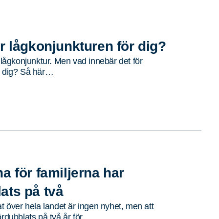
r lågkonjunkturen för dig?
n lågkonjunktur. Men vad innebär det för
r dig? Så här…
a för familjerna har
ts på två
at över hela landet är ingen nyhet, men att
ördubblats på två år för…