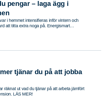
du pengar – laga ägg i
nen
var i hemmet intensifieras inför vintern och
ärd att titta extra noga på. Energismart…
mer tjänar du på att jobba
r räknat ut vad du tjänar på att arbeta jämfört
ension. LÄS MER!