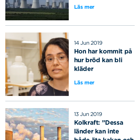
Läs mer
14 Jun 2019
Hon har kommit på
hur bröd kan bli
kläder
Läs mer
Sök
Sök på sidan:
efter:
13 Jun 2019
Kolkraft: ”Dessa
länder kan inte
både äta kakan och