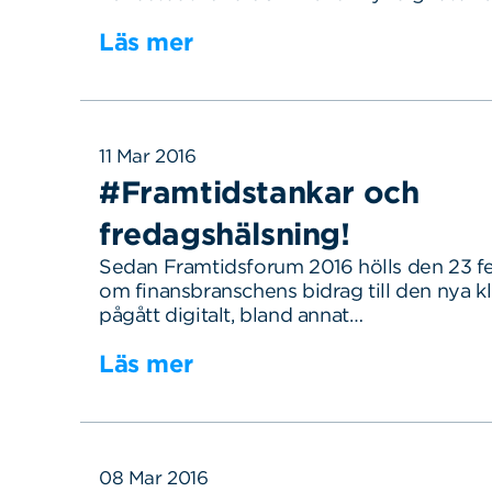
Läs mer
11 Mar 2016
#Framtidstankar och
Sök
Sök på sidan:
fredagshälsning!
efter:
Sedan Framtidsforum 2016 hölls den 23 fe
om finansbranschens bidrag till den nya 
pågått digitalt, bland annat…
Läs mer
08 Mar 2016