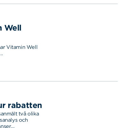
n Well
har Vitamin Well
s…
ur rabatten
anmält två olika
sanalys och
anser…