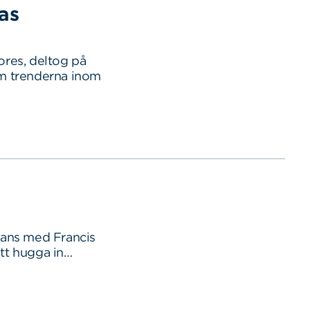
as
res, deltog på
m trenderna inom
mmans med Francis
tt hugga in…