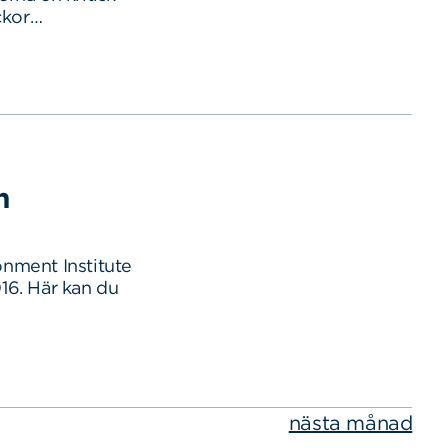
ckor…
n
nment Institute
16. Här kan du
nästa månad