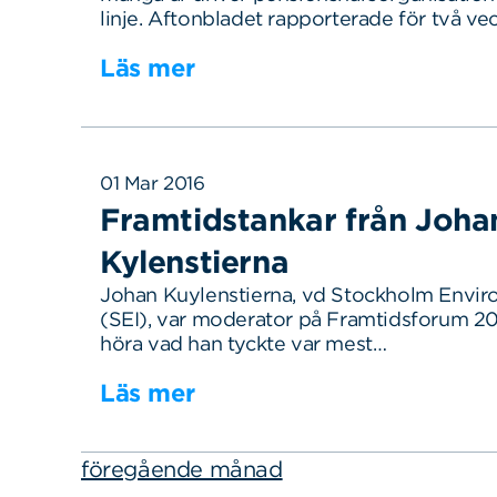
linje. Aftonbladet rapporterade för två ve
Läs mer
01 Mar 2016
Framtidstankar från Joha
Kylenstierna
Johan Kuylenstierna, vd Stockholm Enviro
(SEI), var moderator på Framtidsforum 20
höra vad han tyckte var mest…
Läs mer
föregående månad