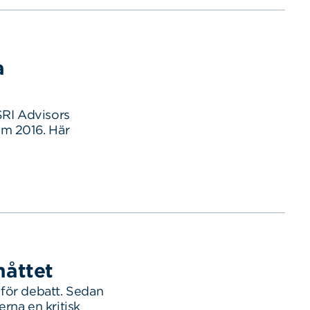
a
SRI Advisors
um 2016. Här
måttet
för debatt. Sedan
rna en kritisk