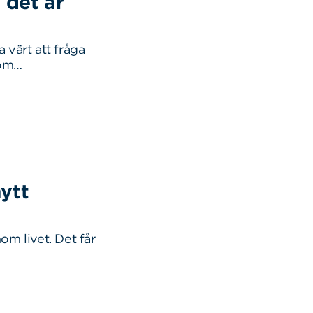
 det är
 värt att fråga
 om…
ytt
om livet. Det får