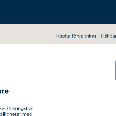
Kapitalförvaltning
Hållba
are
SvD Näringslivs
möjligheter med