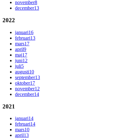
november
8
december
13
2022
januari
16
februari
13
mars
17
april
9
maj
17
juni
12
juli
5
augusti
10
september
13
oktober
17
november
12
december
14
2021
januari
14
februari
14
mars
10
april
13