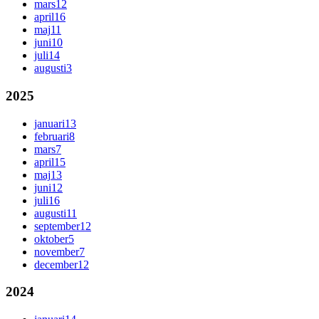
mars
12
april
16
maj
11
juni
10
juli
14
augusti
3
2025
januari
13
februari
8
mars
7
april
15
maj
13
juni
12
juli
16
augusti
11
september
12
oktober
5
november
7
december
12
2024