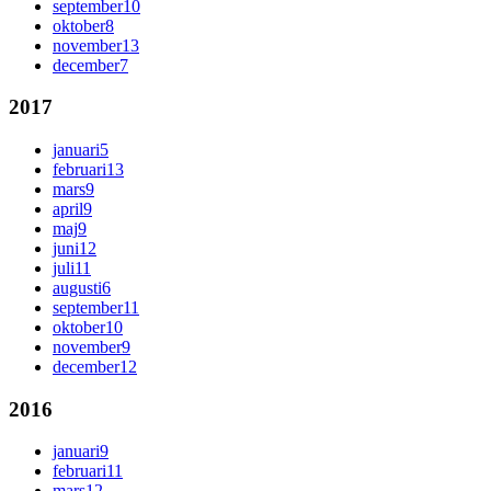
september
10
oktober
8
november
13
december
7
2017
januari
5
februari
13
mars
9
april
9
maj
9
juni
12
juli
11
augusti
6
september
11
oktober
10
november
9
december
12
2016
januari
9
februari
11
mars
12