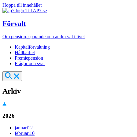
Hoppa till innehållet
Till AP7.se
Förvalt
Om pension, sparande och andra val i livet
Kapitalförvaltning
Hållbarhet
Premiepension
Frågor och svar
Arkiv
2026
januari
12
februari
10