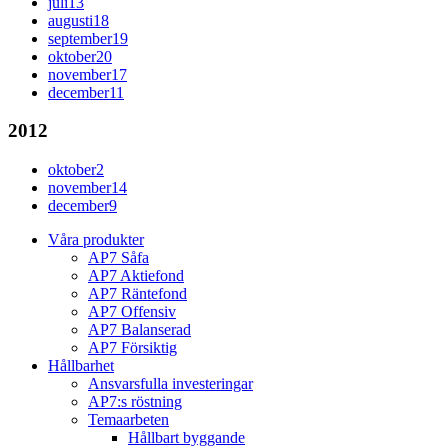
juli
13
augusti
18
september
19
oktober
20
november
17
december
11
2012
oktober
2
november
14
december
9
Våra produkter
AP7 Såfa
AP7 Aktiefond
AP7 Räntefond
AP7 Offensiv
AP7 Balanserad
AP7 Försiktig
Hållbarhet
Ansvarsfulla investeringar
AP7:s röstning
Temaarbeten
Hållbart byggande