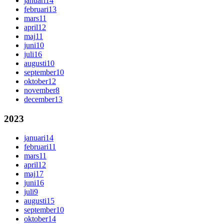
januari
14
februari
13
mars
11
april
12
maj
11
juni
10
juli
16
augusti
10
september
10
oktober
12
november
8
december
13
2023
januari
14
februari
11
mars
11
april
12
maj
17
juni
16
juli
9
augusti
15
september
10
oktober
14