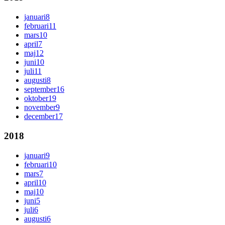
januari
8
februari
11
mars
10
april
7
maj
12
juni
10
juli
11
augusti
8
september
16
oktober
19
november
9
december
17
2018
januari
9
februari
10
mars
7
april
10
maj
10
juni
5
juli
6
augusti
6