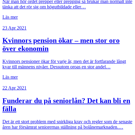
När man hör ordet prepper eller prepping så brukar man normalt inte
tänka att det rör sig om högutbildade eller…
Läs mer
23 Apr 2021
Kvinnors pension ökar – men stor oro
över ekonomin
Kvinnors pensioner ökar för varje år, men det är fortfarande långt
kvar till männens nivåer. Dessutom oroas en stor andel…
Läs mer
22 Apr 2021
Funderar du på seniorlån? Det kan bli en
fälla
Det är ett stort problem med snirkliga krav och regler som de senaste
åren har försämrat seniorernas ställning på bolånemarknaden.…