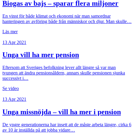
Biogas av bajs – sparar flera miljoner
En vinst för både klimat och ekonomi när man samordnar
hanteringen av avföring både från människor och djur. Man skulle…
Läs mer
13 Apr 2021
Unga vill ha mer pension
Eftersom att Sveriges befolkning lever allt längre så var man
tvungen att ändra pensionsåldern, annars skulle pensionen sjunka
successivt i…
Se video
13 Apr 2021
Unga missnöjda – vill ha mer i pension
De yngre generationerna har insett att de måste arbeta längre, cirka 6
av 10 är inställda på att jobba vidare…