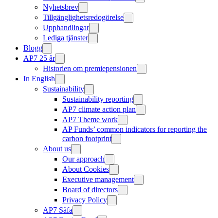
Nyhetsbrev
Tillgänglighetsredogörelse
Upphandlingar
Lediga tjänster
Blogg
AP7 25 år
Historien om premiepensionen
In English
Sustainability
Sustainability reporting
AP7 climate action plan
AP7 Theme work
AP Funds’ common indicators for reporting the
carbon footprint
About us
Our approach
About Cookies
Executive management
Board of directors
Privacy Policy
AP7 Såfa