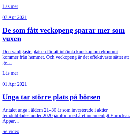
Läs mer
07 Apr 2021
De som fått veckopeng sparar mer som
vuxen
Den vanligaste platsen för att inhämta kunskap om ekonomi
kommer från hemmet. Och veckopeng är det effektivaste sättet att
ge…
Läs mer
01 Apr 2021
Unga tar större plats på börsen
Antalet unga i åldern 21–30 år som investerade i aktier
femdubblades under 2020 jämfört med året innan enligt Euroclear.
Appar…
Se video