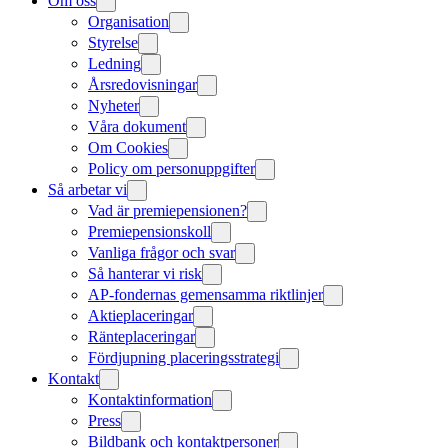
Om oss
Organisation
Styrelse
Ledning
Årsredovisningar
Nyheter
Våra dokument
Om Cookies
Policy om personuppgifter
Så arbetar vi
Vad är premiepensionen?
Premiepensionskoll
Vanliga frågor och svar
Så hanterar vi risk
AP-fondernas gemensamma riktlinjer
Aktieplaceringar
Ränteplaceringar
Fördjupning placeringsstrategi
Kontakt
Kontaktinformation
Press
Bildbank och kontaktpersoner