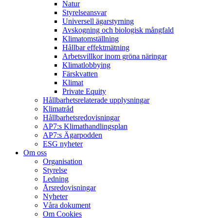
Natur
Styrelseansvar
Universell ägarstyrning
Avskogning och biologisk mångfald
Klimatomställning
Hållbar effektmätning
Arbetsvillkor inom gröna näringar
Klimatlobbying
Färskvatten
Klimat
Private Equity
Hållbarhetsrelaterade upplysningar
Klimatråd
Hållbarhetsredovisningar
AP7:s Klimathandlingsplan
AP7:s Ägarpodden
ESG nyheter
Om oss
Organisation
Styrelse
Ledning
Årsredovisningar
Nyheter
Våra dokument
Om Cookies