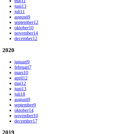
maj
11
juni
13
juli
11
augusti
9
september
12
oktober
10
november
14
december
12
2020
januari
9
februari
7
mars
10
april
12
maj
12
juni
13
juli
18
augusti
9
september
9
oktober
14
november
10
december
17
2019