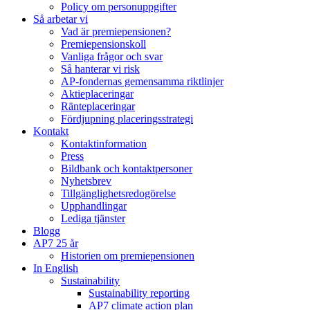
Policy om personuppgifter
Så arbetar vi
Vad är premiepensionen?
Premiepensionskoll
Vanliga frågor och svar
Så hanterar vi risk
AP-fondernas gemensamma riktlinjer
Aktieplaceringar
Ränteplaceringar
Fördjupning placeringsstrategi
Kontakt
Kontaktinformation
Press
Bildbank och kontaktpersoner
Nyhetsbrev
Tillgänglighetsredogörelse
Upphandlingar
Lediga tjänster
Blogg
AP7 25 år
Historien om premiepensionen
In English
Sustainability
Sustainability reporting
AP7 climate action plan