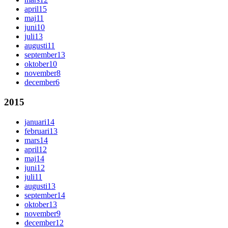
april
15
maj
11
juni
10
juli
13
augusti
11
september
13
oktober
10
november
8
december
6
2015
januari
14
februari
13
mars
14
april
12
maj
14
juni
12
juli
11
augusti
13
september
14
oktober
13
november
9
december
12