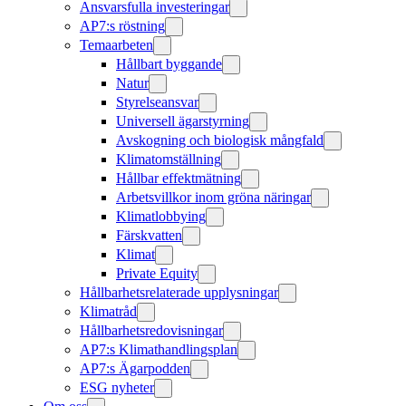
Ansvarsfulla investeringar
AP7:s röstning
Temaarbeten
Hållbart byggande
Natur
Styrelseansvar
Universell ägarstyrning
Avskogning och biologisk mångfald
Klimatomställning
Hållbar effektmätning
Arbetsvillkor inom gröna näringar
Klimatlobbying
Färskvatten
Klimat
Private Equity
Hållbarhetsrelaterade upplysningar
Klimatråd
Hållbarhetsredovisningar
AP7:s Klimathandlingsplan
AP7:s Ägarpodden
ESG nyheter