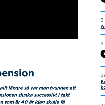
6
A
4
pension
29
K
k
allt längre så var man tvungen att
sionen sjunka successivt i takt
en som är 40 år idag skulle få
27