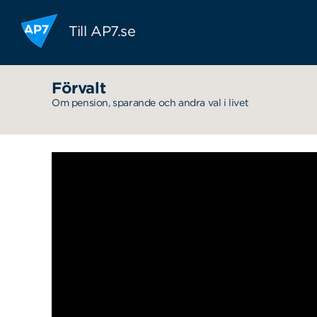
Hoppa till innehållet
Till AP7.se
Förvalt
Om pension, sparande och andra val i livet