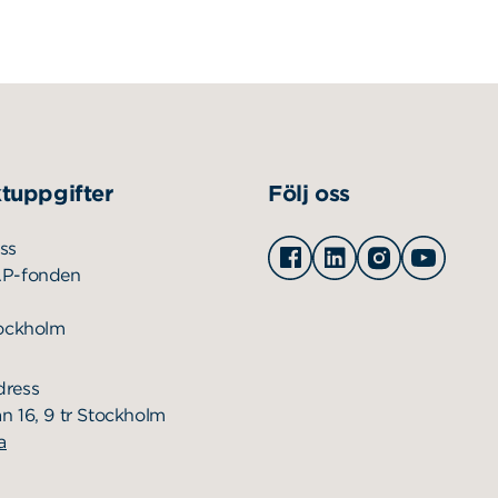
tuppgifter
Följ oss
Facebook
Linkedin
Instagram
Youtu
ss
AP-fonden
tockholm
dress
n 16, 9 tr Stockholm
a