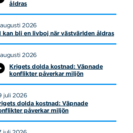
åldras
 augusti 2026
I kan bli en livboj när västvärlden åldras
 augusti 2026
Krigets dolda kostnad: Väpnade
konflikter påverkar miljön
 juli 2026
rigets dolda kostnad: Väpnade
onflikter påverkar miljön
 juli 2026