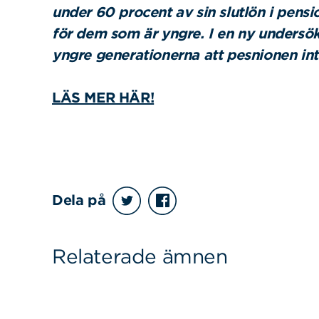
under 60 procent av sin slutlön i pensi
för dem som är yngre. I en ny unders
yngre generationerna att pesnionen inte 
LÄS MER HÄR!
Sök
Sök på sidan:
efter:
Dela på
Relaterade ämnen