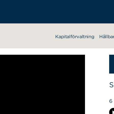
Kapitalförvaltning
Hållba
S
6