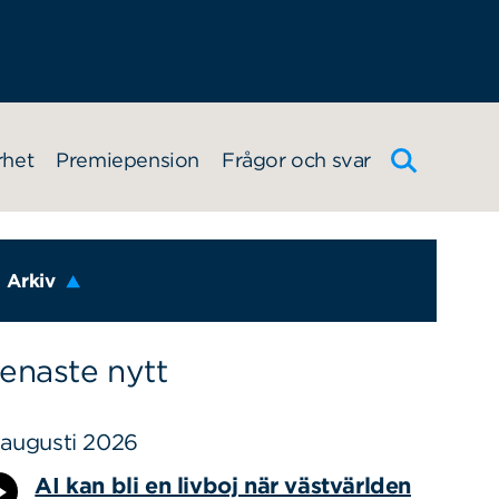
rhet
Premiepension
Frågor och svar
Arkiv
enaste nytt
 augusti 2026
AI kan bli en livboj när västvärlden