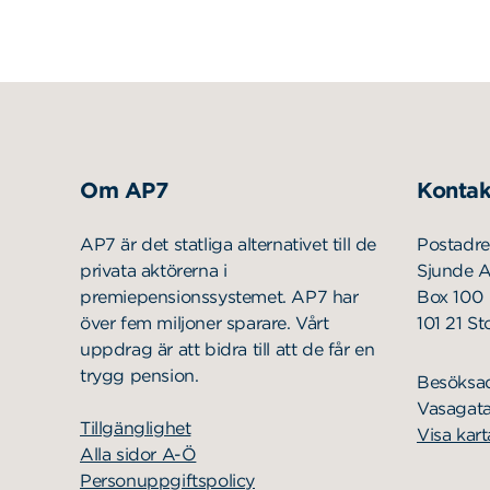
Om AP7
Kontak
AP7 är det statliga alternativet till de
Postadre
privata aktörerna i
Sjunde 
premiepensionssystemet. AP7 har
Box 100
över fem miljoner sparare. Vårt
101 21 S
uppdrag är att bidra till att de får en
trygg pension.
Besöksa
Vasagata
Tillgänglighet
Visa kart
Alla sidor A-Ö
Personuppgiftspolicy