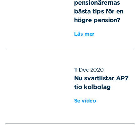
pensionärernas
bästa tips för en
högre pension?
Läs mer
Sök
Sök på sidan:
11 Dec 2020
efter:
Nu svartlistar AP7
tio kolbolag
Se video