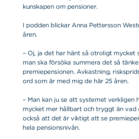
kunskapen om pensioner.
I podden blickar Anna Pettersson Weste
åren.
– Oj, ja det har hänt så otroligt myck
man ska försöka summera det så tänker j
premiepensionen. Avkastning, riskspridni
ord som är med mig de här 25 åren.
Sök
Sök på sidan:
– Man kan ju se att systemet verkligen h
efter:
mycket mer hållbart och tryggt än vad d
också att det är viktigt att se premiep
hela pensionsnivån.