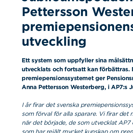
Pettersson Weste
premiepensionens
utveckling
Ett system som uppfyller sina målsätt
utvecklats och fortsatt kan förbättras.
premiepensionssystemet ger Pensions
Anna Pettersson Westerberg, i AP7:s 
I år firar det svenska premiepensionssy
som förval för alla sparare. Vi firar d
när det började, de som utvecklat AP7
som har rejält mycket kunskap om pre