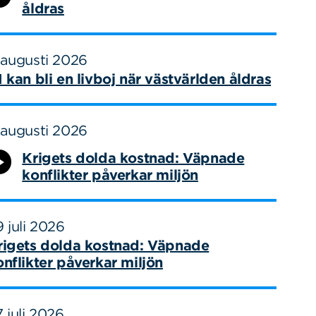
åldras
 augusti 2026
I kan bli en livboj när västvärlden åldras
 augusti 2026
Krigets dolda kostnad: Väpnade
konflikter påverkar miljön
 juli 2026
rigets dolda kostnad: Väpnade
onflikter påverkar miljön
 juli 2026