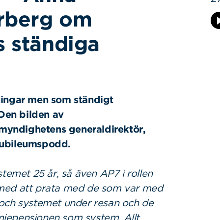
rberg om
 ständiga
ningar men som ständigt
 Den bilden av
myndighetens generaldirektör,
Jubileumspodd.
stemet 25 år, så även AP7 i rollen
et med att prata med de som var med
 och systemet under resan och de
miepensionen som system. Allt