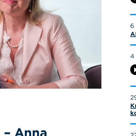
6
A
4
29
K
k
 – Anna
27