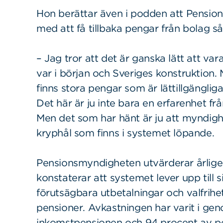
Hon berättar även i podden att Pensio
med att få tillbaka pengar från bolag 
– Jag tror att det är ganska lätt att var
var i början och Sveriges konstruktion. 
finns stora pengar som är lättillgängliga
Det här är ju inte bara en erfarenhet fr
Men det som har hänt är ju att myndighe
kryphål som finns i systemet löpande.
Pensionsmyndigheten utvärderar årlig
konstaterar att systemet lever upp till s
förutsägbara utbetalningar och valfrihe
pensioner. Avkastningen har varit i gen
inkomstpensionen och 94 procent av pe