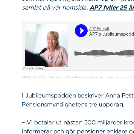
samlat på vår hemsida:
AP7 fyller 25 å
AP7 Förvalt
·
AP7:s Jubileumspodd/Anna Pettersson Westerberg: premiepensionens stän
I Jubileumspodden beskriver Anna Pet
Pensionsmyndighetens tre uppdrag.
– Vi betalar ut nästan 500 miljarder kron
informerar och gör pensioner enklare o