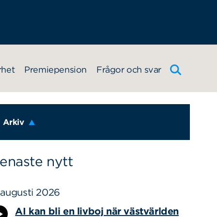
rhet
Premiepension
Frågor och svar
Arkiv
enaste nytt
 augusti 2026
AI kan bli en livboj när västvärlden