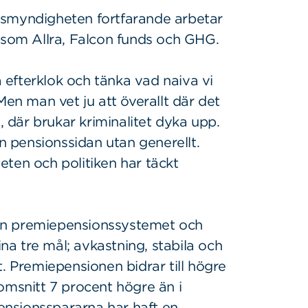
nsmyndigheten fortfarande arbetar
såsom Allra, Falcon funds och GHG.
a efterklok och tänka vad naiva vi
Men man vet ju att överallt där det
, där brukar kriminalitet dyka upp.
ån pensionssidan utan generellt.
ten och politiken har täckt
en premiepensionssystemet och
ina tre mål; avkastning, stabila och
t. Premiepensionen bidrar till högre
omsnitt 7 procent högre än i
nsionsspararna har haft en