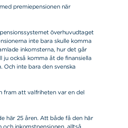
n med premiepensionen när
epensionssystemet överhuvudtaget
pensionerna inte bara skulle komma
samlade inkomsterna, hur det går
ll ju också komma åt de finansiella
. Och inte bara den svenska
fram att valfriheten var en del
de här 25 åren. Att både få den här
 och inkomstpensionen, alltså