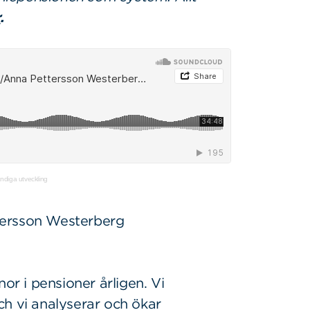
r
.
diga utveckling
tersson Westerberg
or i pensioner årligen. Vi
ch vi analyserar och ökar