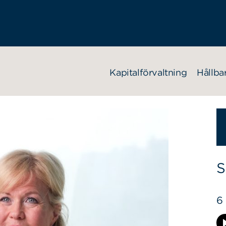
Kapitalförvaltning
Hållba
S
6