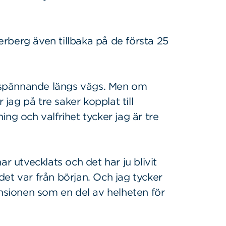
rberg även tillbaka på de första 25
et spännande längs vägs. Men om
ag på tre saker kopplat till
ng och valfrihet tycker jag är tre
ar utvecklats och det har ju blivit
et var från början. Och jag tycker
ensionen som en del av helheten för