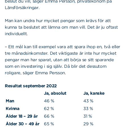
beslut du vill, säger Emma Persson, privatekonom på
Länsförsäkringar.
Man kan undra hur mycket pengar som krävs för att
kunna ta beslutet att lämna om man vill. Det är ju oftast
individuellt.
– Ett mål kan till exempel vara att spara ihop en, två eller
tre månadsinkomster. Det viktigaste är inte hur mycket
pengar man har sparat, utan att börja se sitt sparande
som en investering i sig själv. Då blir det dessutom
roligare, säger Emma Persson.
Resultat september 2022
Ja, absolut
Ja, kanske
Man
46 %
43 %
Kvinna
62 %
33 %
Ålder 18 – 29 år
66 %
31 %
Ålder 30 – 49 år
65 %
29 %