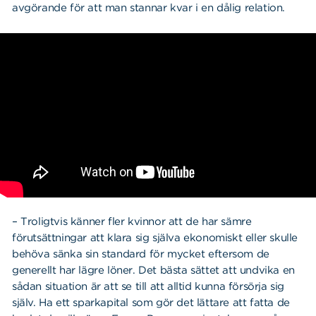
avgörande för att man stannar kvar i en dålig relation.
– Troligtvis känner fler kvinnor att de har sämre
förutsättningar att klara sig själva ekonomiskt eller skulle
behöva sänka sin standard för mycket eftersom de
generellt har lägre löner. Det bästa sättet att undvika en
sådan situation är att se till att alltid kunna försörja sig
själv. Ha ett sparkapital som gör det lättare att fatta de