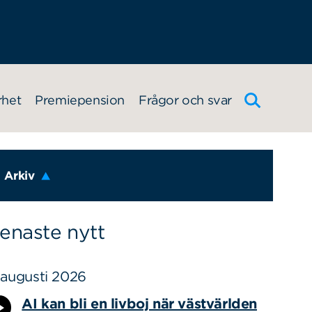
rhet
Premiepension
Frågor och svar
Arkiv
enaste nytt
 augusti 2026
AI kan bli en livboj när västvärlden