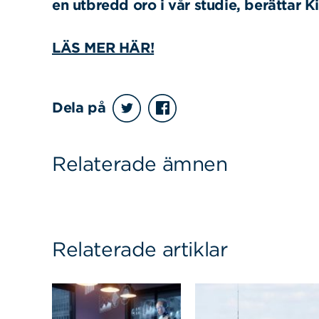
en utbredd oro i vår studie, berättar Ki
LÄS MER HÄR!
Sök
Sök på sidan:
efter:
Dela på
Relaterade ämnen
Relaterade artiklar