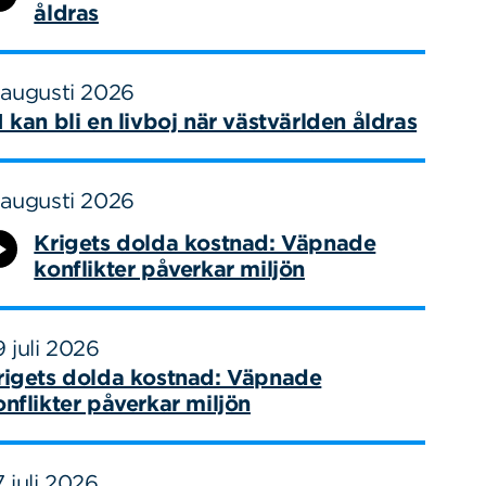
åldras
 augusti 2026
I kan bli en livboj när västvärlden åldras
 augusti 2026
Krigets dolda kostnad: Väpnade
konflikter påverkar miljön
 juli 2026
rigets dolda kostnad: Väpnade
onflikter påverkar miljön
 juli 2026