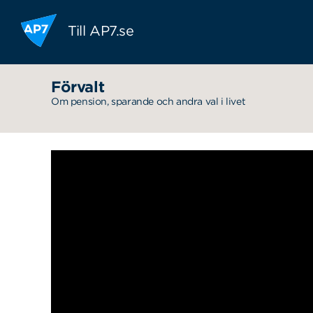
Hoppa till innehållet
Till AP7.se
Förvalt
Om pension, sparande och andra val i livet