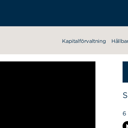
Kapitalförvaltning
Hållba
S
6