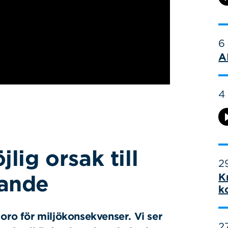
6
A
4
lig orsak till
29
dande
K
k
 oro för miljökonsekvenser. Vi ser
27