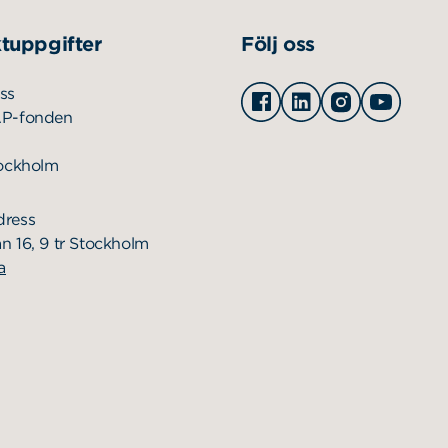
tuppgifter
Följ oss
Facebook
Linkedin
Instagram
Youtu
ss
AP-fonden
tockholm
dress
n 16, 9 tr Stockholm
a