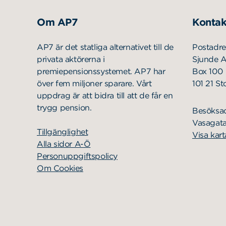
Om AP7
Kontak
AP7 är det statliga alternativet till de
Postadre
privata aktörerna i
Sjunde 
premiepensionssystemet. AP7 har
Box 100
över fem miljoner sparare. Vårt
101 21 S
uppdrag är att bidra till att de får en
trygg pension.
Besöksa
Vasagata
Tillgänglighet
Visa kart
Alla sidor A-Ö
Personuppgiftspolicy
Om Cookies