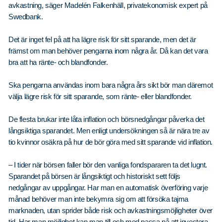
avkastning, säger Madelén Falkenhäll, privatekonomisk expert på
Swedbank.
Det är inget fel på att ha lägre risk för sitt sparande, men det är
främst om man behöver pengarna inom några år. Då kan det vara
bra att ha ränte- och blandfonder.
Ska pengarna användas inom bara några års sikt bör man däremot
välja lägre risk för sitt sparande, som ränte- eller blandfonder.
De flesta brukar inte låta inflation och börsnedgångar påverka det
långsiktiga sparandet. Men enligt undersökningen så är nära tre av
tio kvinnor osäkra på hur de bör göra med sitt sparande vid inflation.
– I tider när börsen faller bör den vanliga fondspararen ta det lugnt.
Sparandet på börsen är långsiktigt och historiskt sett följs
nedgångar av uppgångar. Har man en automatisk överföring varje
månad behöver man inte bekymra sig om att försöka tajma
marknaden, utan sprider både risk och avkastningsmöjligheter över
tid. Har man möjlighet kan man till och med passa på att investera