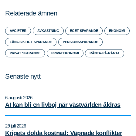
Relaterade ämnen
AVGIFTER
AVKASTNING
EGET SPARANDE
EKONOMI
Sök
Sök på sidan:
LÅNGSIKTIGT SPARANDE
PENSIONSSPARANDE
efter:
PRIVAT SPARANDE
PRIVATEKONOMI
RÄNTA-PÅ-RÄNTA
Senaste nytt
6 augusti 2026
AI kan bli en livboj när västvärlden åldras
29 juli 2026
Krigets dolda kostnad: Väpnade konflikter