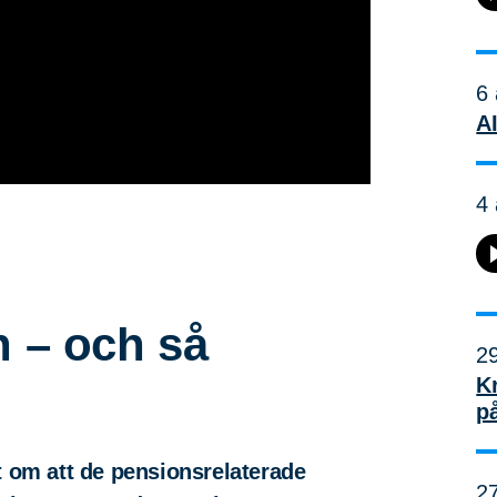
6 
AI
4 
n – och så
29
K
p
t om att de pensionsrelaterade
27