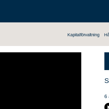
Kapitalförvaltning
Hå
S
6 