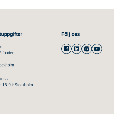
tuppgifter
Följ oss
Facebook
Linkedin
Instagram
Youtu
ss
P-fonden
tockholm
ress
 16, 9 tr Stockholm