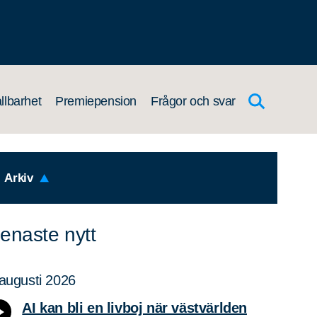
llbarhet
Premiepension
Frågor och svar
Arkiv
enaste nytt
augusti 2026
AI kan bli en livboj när västvärlden