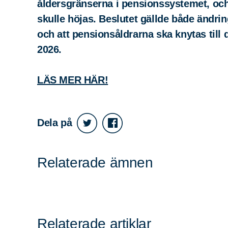
åldersgränserna i pensionssystemet, oc
skulle höjas. Beslutet gällde både ändri
och att pensionsåldrarna ska knytas till d
2026.
Sök
Sök på sidan:
LÄS MER HÄR!
efter:
Dela på
Relaterade ämnen
Relaterade artiklar