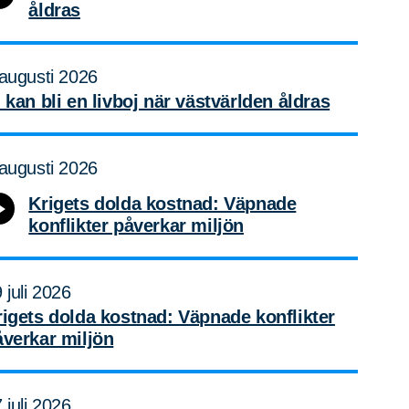
åldras
augusti 2026
 kan bli en livboj när västvärlden åldras
augusti 2026
Krigets dolda kostnad: Väpnade
konflikter påverkar miljön
 juli 2026
rigets dolda kostnad: Väpnade konflikter
åverkar miljön
 juli 2026