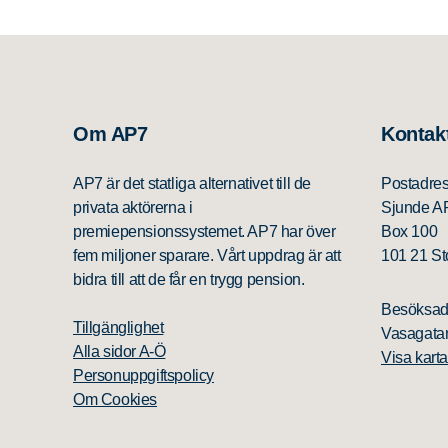
Om AP7
Kontak
AP7 är det statliga alternativet till de
Postadre
privata aktörerna i
Sjunde A
premiepensionssystemet. AP7 har över
Box 100
fem miljoner sparare. Vårt uppdrag är att
101 21 S
bidra till att de får en trygg pension.
Besöksad
Tillgänglighet
Vasagatan
Alla sidor A-Ö
Visa karta
Personuppgiftspolicy
Om Cookies