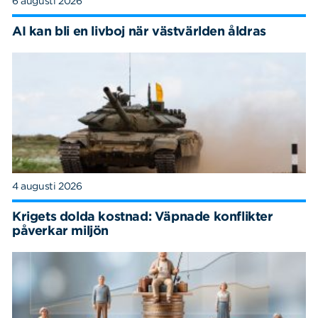
6 augusti 2026
AI kan bli en livboj när västvärlden åldras
4 augusti 2026
Krigets dolda kostnad: Väpnade konflikter
påverkar miljön