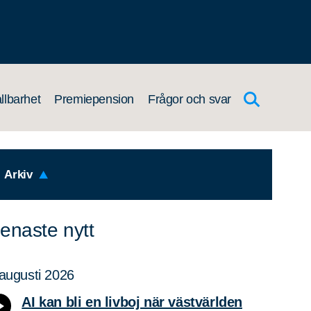
llbarhet
Premiepension
Frågor och svar
Arkiv
enaste nytt
augusti 2026
AI kan bli en livboj när västvärlden