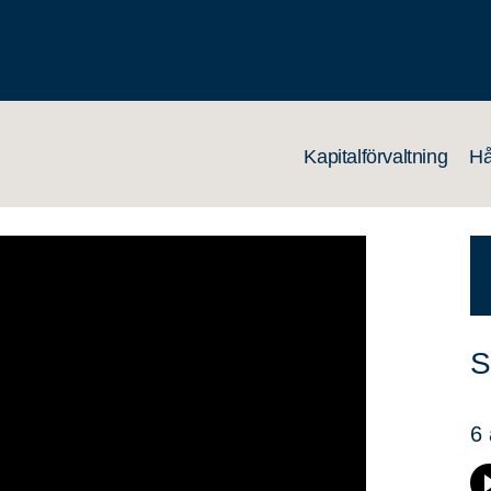
Kapitalförvaltning
Hå
S
6 