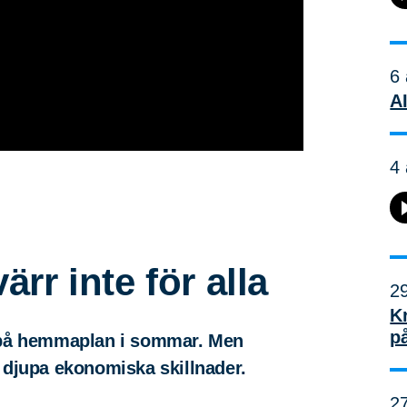
6 
AI
4 
rr inte för alla
29
K
p
a på hemmaplan i sommar. Men
 djupa ekonomiska skillnader.
27