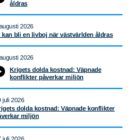
åldras
augusti 2026
 kan bli en livboj när västvärlden åldras
augusti 2026
Krigets dolda kostnad: Väpnade
konflikter påverkar miljön
 juli 2026
rigets dolda kostnad: Väpnade konflikter
åverkar miljön
 juli 2026